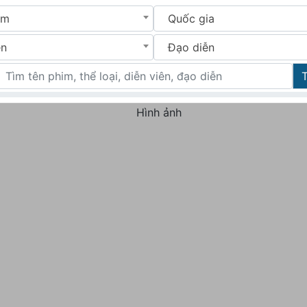
im
Quốc gia
ên
Đạo diễn