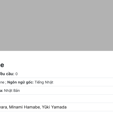
ne
Yêu cầu:
0
One
;
Ngôn ngữ gốc:
Tiếng Nhật
a:
Nhật Bản
wara
Minami Hamabe
Yūki Yamada
,
,