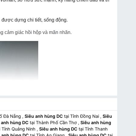
được dựng chi tiết, sống động.
ng cảm giác hồi hộp và mãn nhãn.
hố Đà Nẵng
,
Siêu anh hùng DC
tại Tỉnh Đồng Nai
,
Siêu
 anh hùng DC
tại Thành Phố Cần Thơ
,
Siêu anh hùng
i Tỉnh Quảng Ninh
,
Siêu anh hùng DC
tại Tỉnh Thanh
u anh hùng DC
tại Tỉnh An Giang
,
Siêu anh hùng DC
tại