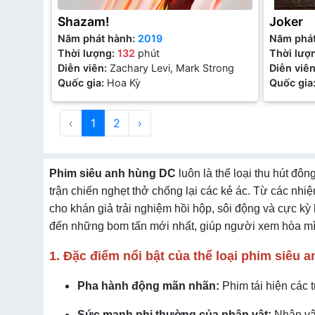
Shazam!
Joker
Năm phát hành:
2019
Năm phá
Thời lượng:
132
phút
Thời lượ
Diễn viên:
Zachary Levi, Mark Strong
Diễn viê
Quốc gia:
Hoa Kỳ
Quốc gia
‹
1
2
›
Phim siêu anh hùng DC
luôn là thể loại thu hút 
trận chiến nghẹt thở chống lại các kẻ ác. Từ các nhi
cho khán giả trải nghiệm hồi hộp, sôi động và cực kỳ
đến những bom tấn mới nhất, giúp người xem hòa mình
1. Đặc điểm nổi bật của thể loại phim siêu 
Pha hành động mãn nhãn:
Phim tái hiện các 
Sức mạnh phi thường của nhân vật:
Nhân vật