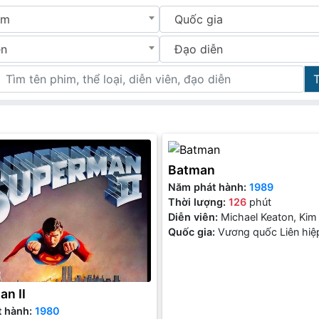
im
Quốc gia
ên
Đạo diễn
Batman
Năm phát hành:
1989
Thời lượng:
126
phút
Diễn viên:
Michael Keaton, Kim 
Jack Nicholson
Quốc gia:
Vương quốc Liên hiệ
n II
t hành:
1980