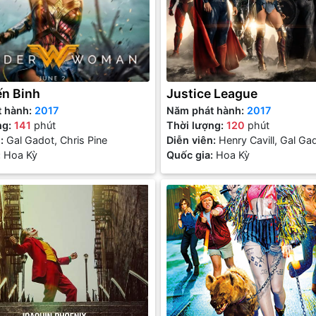
ến Binh
Justice League
t hành:
2017
Năm phát hành:
2017
ng:
141
phút
Thời lượng:
120
phút
n:
Gal Gadot, Chris Pine
Diễn viên:
Henry Cavill, Gal Ga
:
Hoa Kỳ
Affleck
Quốc gia:
Hoa Kỳ