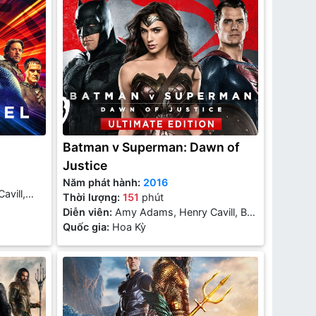
Batman v Superman: Dawn of
Justice
Năm phát hành:
2016
vill,
Thời lượng:
151
phút
Diễn viên:
Amy Adams, Henry Cavill, Ben
Affleck
Quốc gia:
Hoa Kỳ