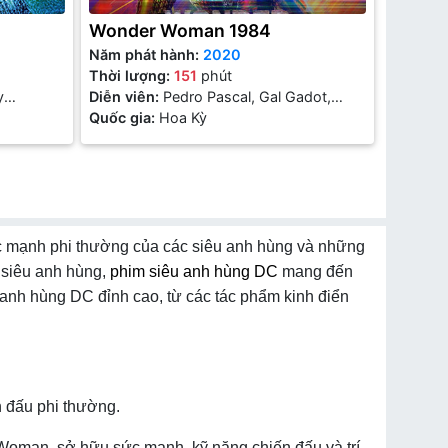
Wonder Woman 1984
Năm phát hành:
2020
Thời lượng:
151
phút
y
Diễn viên:
Pedro Pascal, Gal Gadot,
Chris Pine, Kristen Wiig
Quốc gia:
Hoa Kỳ
c mạnh phi thường của các siêu anh hùng và những
c siêu anh hùng,
phim siêu anh hùng DC
mang đến
 anh hùng DC đỉnh cao, từ các tác phẩm kinh điển
n đấu phi thường.
oman, sở hữu sức mạnh, kỹ năng chiến đấu và trí