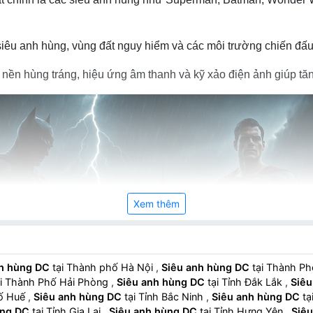
iêu anh hùng, vùng đất nguy hiểm và các môi trường chiến đấu 
nền hùng tráng, hiệu ứng âm thanh và kỹ xảo điện ảnh giúp tă
Xem thêm
nh hùng DC
tại Thành phố Hà Nội
,
Siêu anh hùng DC
tại Thành P
i Thành Phố Hải Phòng
,
Siêu anh hùng DC
tại Tỉnh Đắk Lắk
,
Siêu
hố Huế
,
Siêu anh hùng DC
tại Tỉnh Bắc Ninh
,
Siêu anh hùng DC
tạ
ùng DC
tại Tỉnh Gia Lai
,
Siêu anh hùng DC
tại Tỉnh Hưng Yên
,
Siê