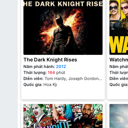
The Dark Knight Rises
Watch
Năm phát hành:
2012
Năm phá
Thời lượng:
164
phút
Thời lượ
Diễn viên:
Tom Hardy, Joseph Gordon-
Diễn viê
Levitt, Michael Caine, Christian Bale, Gary
Quốc gia:
Hoa Kỳ
Åkerman, 
Quốc gia
Oldman, Anne Hathaway