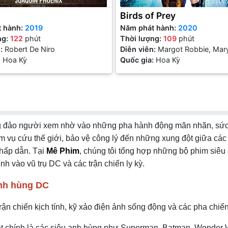
Birds of Prey
t hành:
2019
Năm phát hành:
2020
ng:
122
phút
Thời lượng:
109
phút
n:
Robert De Niro
Diễn viên:
Margot Robbie, Mar
:
Hoa Kỳ
Elizabeth Winstead
Quốc gia:
Hoa Kỳ
đông đảo người xem nhờ vào những pha hành động mãn nhãn, sứ
ệm vụ cứu thế giới, bảo vệ công lý đến những xung đột giữa cá
 hấp dẫn. Tại
Mê Phim
, chúng tôi tổng hợp những bộ phim siêu
 vào vũ trụ DC và các trận chiến ly kỳ.
anh hùng DC
trận chiến kịch tính, kỹ xảo điện ảnh sống động và các pha chiế
 chính là các siêu anh hùng như Superman, Batman, Wonder W