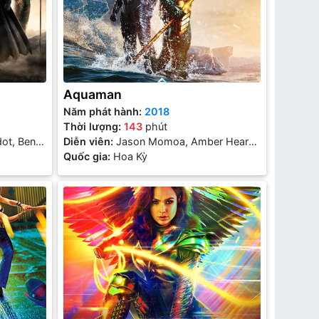
Aquaman
Năm phát hành:
2018
Thời lượng:
143
phút
dot, Ben
Diễn viên:
Jason Momoa, Amber Heard,
Patrick Wilson, Willem Dafoe
Quốc gia:
Hoa Kỳ