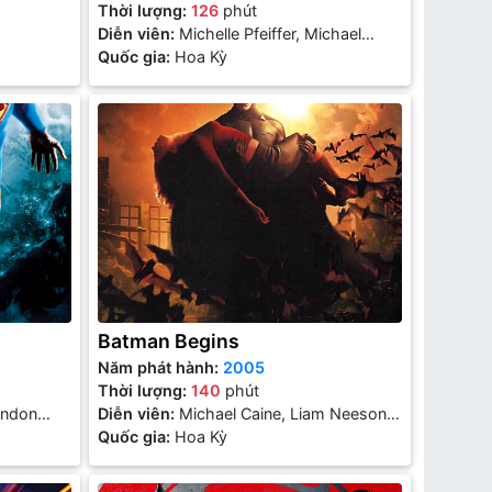
Thời lượng:
126
phút
Diễn viên:
Michelle Pfeiffer, Michael
Keaton, Danny DeVito, Christopher
Quốc gia:
Hoa Kỳ
Walken
Batman Begins
Năm phát hành:
2005
Thời lượng:
140
phút
andon
Diễn viên:
Michael Caine, Liam Neeson,
pacey
Christian Bale, Gary Oldman
Quốc gia:
Hoa Kỳ