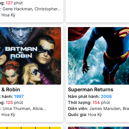
ng:
127
phút
n:
Gene Hackman, Christopher
argot Kidder, Terence Stamp
:
Hoa Kỳ
 & Robin
Superman Returns
t hành:
1997
Năm phát hành:
2006
ng:
125
phút
Thời lượng:
154
phút
n:
Uma Thurman, Alicia
Diễn viên:
James Marsden, Br
ne, Chris O’Donnell, Arnold
:
Hoa Kỳ
Routh, Kate Bosworth, Kevin S
Quốc gia:
Hoa Kỳ
negger, George Clooney