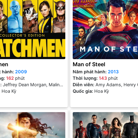
men
Man of Steel
t hành:
2009
Năm phát hành:
2013
ng:
162
phút
Thời lượng:
143
phút
n:
Jeffrey Dean Morgan, Malin
Diễn viên:
Amy Adams, Henry Ca
Billy Crudup, Patrick Wilson
:
Hoa Kỳ
Kevin Costner, Russell Crowe
Quốc gia:
Hoa Kỳ