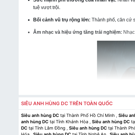
tuệ vượt trội.
Bối cảnh vũ trụ rộng lớn:
Thành phố, căn cứ s
Âm nhạc và hiệu ứng tăng trải nghiệm:
Nhạc 
SIÊU ANH HÙNG DC TRÊN TOÀN QUỐC
Siêu anh hùng DC
tại Thành Phố Hồ Chí Minh
,
Siêu a
anh hùng DC
tại Tỉnh Khánh Hòa
,
Siêu anh hùng DC
tạ
DC
tại Tỉnh Lâm Đồng
,
Siêu anh hùng DC
tại Thành P
Hóa
,
Siêu anh hùng DC
tại Tỉnh Nghệ An
,
Siêu anh h