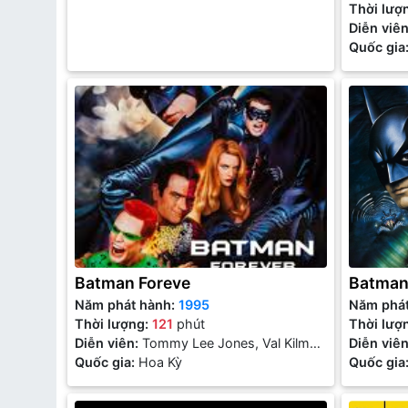
Thời lượ
Diễn viê
Reeve, M
Quốc gia
Batman Foreve
Batman
Năm phát hành:
1995
Năm phá
Thời lượng:
121
phút
Thời lượ
Diễn viên:
Tommy Lee Jones, Val Kilmer,
Diễn viê
Jim Carrey
Quốc gia:
Hoa Kỳ
Silversto
Quốc gia
Schwarze