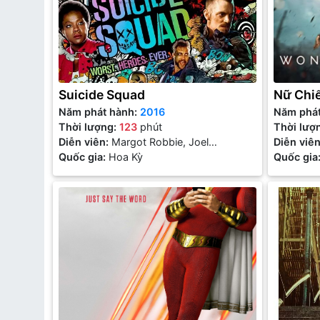
Suicide Squad
Nữ Chi
Năm phát hành:
2016
Năm phá
Thời lượng:
123
phút
Thời lượ
Diễn viên:
Margot Robbie, Joel
Diễn viê
Kinnaman, Will Smith, Jared Leto
Quốc gia:
Hoa Kỳ
Quốc gia