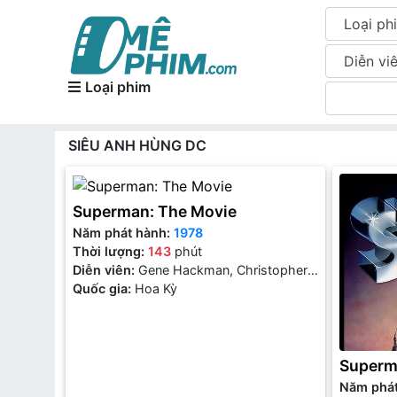
Loại ph
Diễn vi
Loại phim
SIÊU ANH HÙNG DC
Superman: The Movie
Năm phát hành:
1978
Thời lượng:
143
phút
Diễn viên:
Gene Hackman, Christopher
Reeve, Margot Kidder, Marlon Brando
Quốc gia:
Hoa Kỳ
Superma
Năm phá