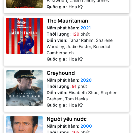
Eastwood, Caleb Landry Jones
Quốc gia :
Hoa Kỳ
The Mauritanian
Năm phát hành:
2021
Thời lượng:
129
phút
Diễn viên:
Tahar Rahim, Shailene
Woodley, Jodie Foster, Benedict
Cumberbatch
Quốc gia :
Hoa Kỳ
Greyhound
Năm phát hành:
2020
Thời lượng:
91
phút
Diễn viên:
Elisabeth Shue, Stephen
Graham, Tom Hanks
Quốc gia :
Hoa Kỳ
Người yêu nước
Năm phát hành:
2000
Thời lượng:
165
phút