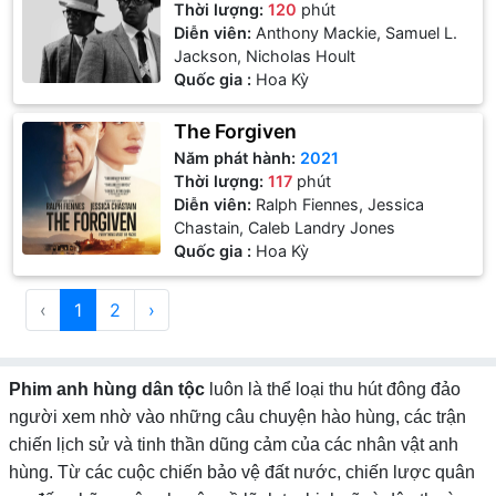
Thời lượng:
120
phút
Diễn viên:
Anthony Mackie, Samuel L.
Jackson, Nicholas Hoult
Quốc gia :
Hoa Kỳ
The Forgiven
Năm phát hành:
2021
Thời lượng:
117
phút
Diễn viên:
Ralph Fiennes, Jessica
Chastain, Caleb Landry Jones
Quốc gia :
Hoa Kỳ
‹
1
2
›
Phim anh hùng dân tộc
luôn là thể loại thu hút đông đảo
người xem nhờ vào những câu chuyện hào hùng, các trận
chiến lịch sử và tinh thần dũng cảm của các nhân vật anh
hùng. Từ các cuộc chiến bảo vệ đất nước, chiến lược quân