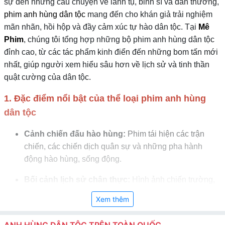
sự đến những câu chuyện về lãnh tụ, binh sĩ và dân thường,
phim anh hùng dân tộc
mang đến cho khán giả trải nghiệm
mãn nhãn, hồi hộp và đầy cảm xúc tự hào dân tộc. Tại
Mê
Phim
, chúng tôi tổng hợp những bộ phim anh hùng dân tộc
đỉnh cao, từ các tác phẩm kinh điển đến những bom tấn mới
nhất, giúp người xem hiểu sâu hơn về lịch sử và tinh thần
quật cường của dân tộc.
1. Đặc điểm nổi bật của thể loại phim anh hùng
dân tộc
Cảnh chiến đấu hào hùng:
Phim tái hiện các trận
chiến, các chiến dịch quân sự và những pha hành
động hào hùng, sống động.
Bối cảnh lịch sử chân thực:
Hình ảnh chiến trường,
làng mạc, thành quách, trang phục và khí cụ chiến đấu
Xem thêm
được chăm chút chi tiết, đúng với thời kỳ lịch sử.