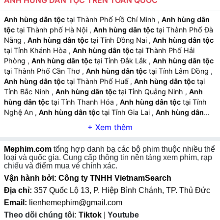
ANH HÙNG DÂN TỘC TRÊN TOÀN QUỐC
Nhân vật anh hùng và kiên cường:
Nhân vật chính là
các tướng lĩnh, anh hùng dân tộc hoặc binh sĩ, sở hữu
Anh hùng dân tộc
tại Thành Phố Hồ Chí Minh
,
Anh hùng dân
lòng dũng cảm, trí tuệ và tinh thần hy sinh cao cả.
tộc
tại Thành phố Hà Nội
,
Anh hùng dân tộc
tại Thành Phố Đà
Nẵng
,
Anh hùng dân tộc
tại Tỉnh Đồng Nai
,
Anh hùng dân tộc
Âm nhạc và hiệu ứng sử thi:
Nhạc nền hùng tráng,
tại Tỉnh Khánh Hòa
,
Anh hùng dân tộc
tại Thành Phố Hải
tiếng trống trận và hiệu ứng chiến đấu giúp tăng trải
Phòng
,
Anh hùng dân tộc
tại Tỉnh Đắk Lắk
,
Anh hùng dân tộc
nghiệm mãn nhãn và hào hùng.
tại Thành Phố Cần Thơ
,
Anh hùng dân tộc
tại Tỉnh Lâm Đồng
,
Anh hùng dân tộc
tại Thành Phố Huế
,
Anh hùng dân tộc
tại
Tỉnh Bắc Ninh
,
Anh hùng dân tộc
tại Tỉnh Quảng Ninh
,
Anh
hùng dân tộc
tại Tỉnh Thanh Hóa
,
Anh hùng dân tộc
tại Tỉnh
Nghệ An
,
Anh hùng dân tộc
tại Tỉnh Gia Lai
,
Anh hùng dân
tộc
tại Tỉnh Hưng Yên
,
Anh hùng dân tộc
tại Tỉnh An Giang
,
Anh hùng dân tộc
tại Tỉnh Tây Ninh
,
Anh hùng dân tộc
tại Tỉnh
Thái Nguyên
,
Anh hùng dân tộc
tại Tỉnh Lào Cai
,
Anh hùng
Mephim.com
tổng hợp danh bạ các bộ phim thuộc nhiều thể
dân tộc
tại Tỉnh Quảng Ngãi
,
Anh hùng dân tộc
tại Tỉnh Cà Mau
loại và quốc gia. Cung cấp thông tin nền tảng xem phim, rạp
,
Anh hùng dân tộc
tại Tỉnh Vĩnh Long
,
Anh hùng dân tộc
tại
chiếu và điểm mua vé chính xác.
Tỉnh Ninh Bình
,
Anh hùng dân tộc
tại Tỉnh Phú Thọ
,
Anh hùng
Vận hành bởi: Công ty TNHH VietnamSearch
dân tộc
tại Tỉnh Hà Tĩnh
,
Anh hùng dân tộc
tại Tỉnh Đồng Tháp
Địa chỉ:
357 Quốc Lộ 13, P. Hiệp Bình Chánh, TP. Thủ Đức
,
Anh hùng dân tộc
tại Tỉnh Quảng Trị
,
Anh hùng dân tộc
tại
Email:
lienhemephim@gmail.com
Tỉnh Sơn La
,
Anh hùng dân tộc
tại Tỉnh Tuyên Quang
,
Anh
Theo dõi chúng tôi:
Tiktok
|
Youtube
hùng dân tộc
tại Tỉnh Điện Biên
,
Anh hùng dân tộc
tại Tỉnh Lai