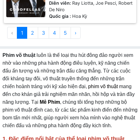
Diễn viên:
Ray Liotta, Joe Pesci, Robert
De Niro
Quốc gia :
Hoa Kỳ
‹
1
2
3
4
5
›
Phim võ thuật
luôn là thể loại thu hút đông đảo người xem
nhờ vào những pha hành động điêu luyện, kỹ năng chiến
đấu ấn tượng và những trận đấu căng thẳng. Từ các cuộc
đối kháng tay đôi, võ thuật truyền thống đến những trận
chiến hoành tráng với kỹ xảo hiện đại,
phim võ thuật
mang
đến cho khán giả trải nghiệm mãn nhãn, hồi hộp và tràn đầy
năng lượng. Tại
Mê Phim
, chúng tôi tổng hợp những bộ
phim võ thuật đỉnh cao, từ các tác phẩm kinh điển đến những
bom tấn mới nhất, giúp người xem hòa mình vào nghệ thuật
chiến đấu và những pha hành động đầy kịch tính.
1. Đặc điểm nổi bật của thể loại phim võ thuậ
t