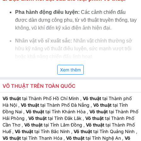
Pha hành động điêu luyện:
Các cảnh chiến đấu
được dàn dựng công phu, từ võ thuật truyền thống, tay
không, vũ khí đến kỹ xảo điện ảnh hiện đại.
Nhân vật võ sĩ xuất sắc:
Nhân vật chính thường sở
hữu kỹ năng võ thuật điêu luyện, sức mạnh vượt trội
hoặc khả năng chiến đấu linh hoạt.
Câu chuyện tranh đấu và danh dự:
Nội dung phim
Xem thêm
xoay quanh việc rèn luyện, thử thách, trả thù, bảo vệ
danh dự hoặc các sứ mệnh quan trọng.
VÕ THUẬT TRÊN TOÀN QUỐC
Hiệu ứng hình ảnh và âm nhạc sống động:
Kỹ xảo
Võ thuật
tại Thành Phố Hồ Chí Minh
,
Võ thuật
tại Thành phố
Hà Nội
,
Võ thuật
tại Thành Phố Đà Nẵng
,
Võ thuật
tại Tỉnh
chiến đấu, ánh sáng, âm nhạc hùng tráng và hiệu ứng
Đồng Nai
,
Võ thuật
tại Tỉnh Khánh Hòa
,
Võ thuật
tại Thành Phố
âm thanh tăng cảm giác kịch tính và chân thực.
Hải Phòng
,
Võ thuật
tại Tỉnh Đắk Lắk
,
Võ thuật
tại Thành Phố
Cần Thơ
,
Võ thuật
tại Tỉnh Lâm Đồng
,
Võ thuật
tại Thành Phố
Huế
,
Võ thuật
tại Tỉnh Bắc Ninh
,
Võ thuật
tại Tỉnh Quảng Ninh
,
Võ thuật
tại Tỉnh Thanh Hóa
,
Võ thuật
tại Tỉnh Nghệ An
,
Võ