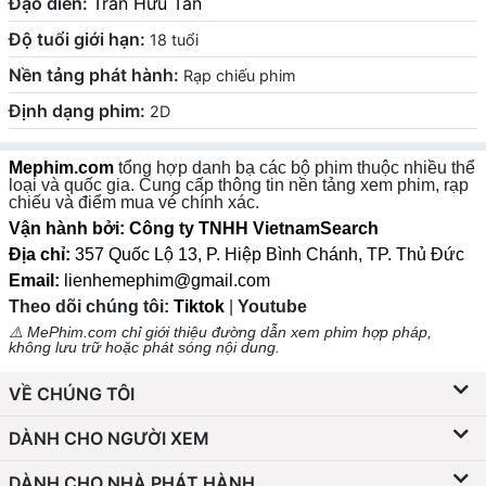
Đạo diễn:
Trần Hữu Tấn
Độ tuổi giới hạn:
18 tuổi
Nền tảng phát hành:
Rạp chiếu phim
Định dạng phim:
2D
Mephim.com
tổng hợp danh bạ các bộ phim thuộc nhiều thể
loại và quốc gia. Cung cấp thông tin nền tảng xem phim, rạp
chiếu và điểm mua vé chính xác.
Vận hành bởi: Công ty TNHH VietnamSearch
Địa chỉ:
357 Quốc Lộ 13, P. Hiệp Bình Chánh, TP. Thủ Đức
Email:
lienhemephim@gmail.com
Theo dõi chúng tôi:
Tiktok
|
Youtube
⚠️ MePhim.com chỉ giới thiệu đường dẫn xem phim hợp pháp,
không lưu trữ hoặc phát sóng nội dung.
VỀ CHÚNG TÔI
DÀNH CHO NGƯỜI XEM
DÀNH CHO NHÀ PHÁT HÀNH