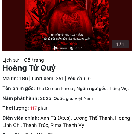
1 / 1
Lịch sử – Cổ trang
Hoàng Tử Quỷ
Mã tin: 186
Lượt xem:
Yêu cầu:
|
351
|
0
Tên phim gốc:
The Demon Prince
;
Ngôn ngữ gốc:
Tiếng Việt
Năm phát hành:
2025
;
Quốc gia:
Việt Nam
Thời lượng:
117
phút
Diễn viên chính:
Anh Tú (Atus)
Lương Thế Thành
Hoàng
,
,
Linh Chi
Thanh Trúc
Rima Thanh Vy
,
,