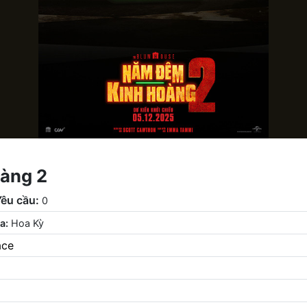
àng 2
Yêu cầu:
0
a:
Hoa Kỳ
ace