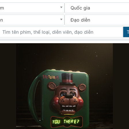
im
Quốc gia
ên
Đạo diễn