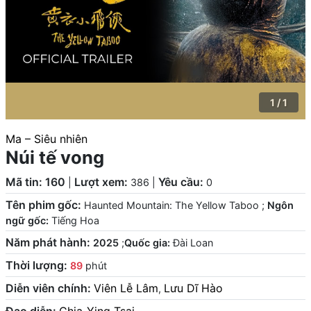
1 / 1
Ma – Siêu nhiên
Núi tế vong
Mã tin: 160
Lượt xem:
Yêu cầu:
|
386
|
0
Tên phim gốc:
Haunted Mountain: The Yellow Taboo
;
Ngôn
ngữ gốc:
Tiếng Hoa
Năm phát hành:
2025
;
Quốc gia:
Đài Loan
Thời lượng:
89
phút
Diễn viên chính:
Viên Lễ Lâm
Lưu Dĩ Hào
,