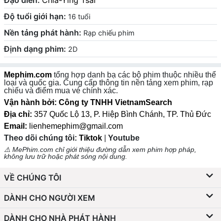
Đạo diễn:
Chia-Ying Tsai
Độ tuổi giới hạn:
16 tuổi
Nền tảng phát hành:
Rạp chiếu phim
Định dạng phim:
2D
Mephim.com
tổng hợp danh bạ các bộ phim thuộc nhiều thể
loại và quốc gia. Cung cấp thông tin nền tảng xem phim, rạp
chiếu và điểm mua vé chính xác.
Vận hành bởi: Công ty TNHH VietnamSearch
Địa chỉ:
357 Quốc Lộ 13, P. Hiệp Bình Chánh, TP. Thủ Đức
Email:
lienhemephim@gmail.com
Theo dõi chúng tôi:
Tiktok
|
Youtube
⚠️ MePhim.com chỉ giới thiệu đường dẫn xem phim hợp pháp,
không lưu trữ hoặc phát sóng nội dung.
VỀ CHÚNG TÔI
DÀNH CHO NGƯỜI XEM
DÀNH CHO NHÀ PHÁT HÀNH