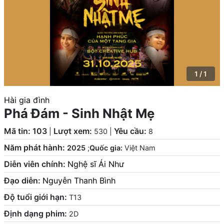
1 / 1
Hài gia đình
Phá Đám - Sinh Nhật Mẹ
Mã tin: 103
Lượt xem:
Yêu cầu:
|
530
|
8
Năm phát hành:
2025
;
Quốc gia:
Việt Nam
Diễn viên chính:
Nghệ sĩ Ái Như
Đạo diễn:
Nguyễn Thanh Bình
Độ tuổi giới hạn:
T13
Định dạng phim:
2D