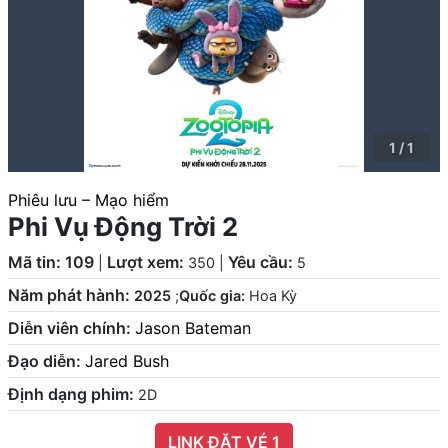
1 / 1
Phiêu lưu – Mạo hiểm
Phi Vụ Động Trời 2
Mã tin: 109
Lượt xem:
Yêu cầu:
|
350
|
5
Năm phát hành:
2025
;
Quốc gia:
Hoa Kỳ
Diễn viên chính:
Jason Bateman
Đạo diễn:
Jared Bush
Định dạng phim:
2D
LINK ĐẶT VÉ 1