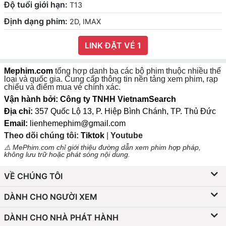
Độ tuổi giới hạn:
T13
Định dạng phim:
2D, IMAX
LINK ĐẶT VÉ 1
Mephim.com
tổng hợp danh bạ các bộ phim thuộc nhiều thể
loại và quốc gia. Cung cấp thông tin nền tảng xem phim, rạp
chiếu và điểm mua vé chính xác.
Vận hành bởi: Công ty TNHH VietnamSearch
Địa chỉ:
357 Quốc Lộ 13, P. Hiệp Bình Chánh, TP. Thủ Đức
Email:
lienhemephim@gmail.com
Theo dõi chúng tôi:
Tiktok
|
Youtube
⚠️ MePhim.com chỉ giới thiệu đường dẫn xem phim hợp pháp,
không lưu trữ hoặc phát sóng nội dung.
VỀ CHÚNG TÔI
DÀNH CHO NGƯỜI XEM
DÀNH CHO NHÀ PHÁT HÀNH