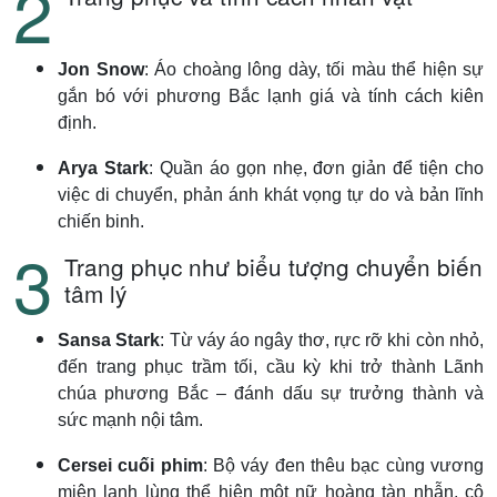
Jon Snow
: Áo choàng lông dày, tối màu thể hiện sự
gắn bó với phương Bắc lạnh giá và tính cách kiên
định.
Arya Stark
: Quần áo gọn nhẹ, đơn giản để tiện cho
việc di chuyển, phản ánh khát vọng tự do và bản lĩnh
chiến binh.
Trang phục như biểu tượng chuyển biến
tâm lý
Sansa Stark
: Từ váy áo ngây thơ, rực rỡ khi còn nhỏ,
đến trang phục trầm tối, cầu kỳ khi trở thành Lãnh
chúa phương Bắc – đánh dấu sự trưởng thành và
sức mạnh nội tâm.
Cersei cuối phim
: Bộ váy đen thêu bạc cùng vương
miện lạnh lùng thể hiện một nữ hoàng tàn nhẫn, cô