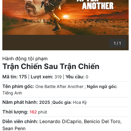
1 / 1
Hành động tội phạm
Trận Chiến Sau Trận Chiến
Mã tin: 175
Lượt xem:
Yêu cầu:
|
319
|
0
Tên phim gốc:
One Battle After Another
;
Ngôn ngữ gốc:
Tiếng Anh
Năm phát hành:
2025
;
Quốc gia:
Hoa Kỳ
Thời lượng:
162
phút
Diễn viên chính:
Leonardo DiCaprio
Benicio Del Toro
,
,
Sean Penn