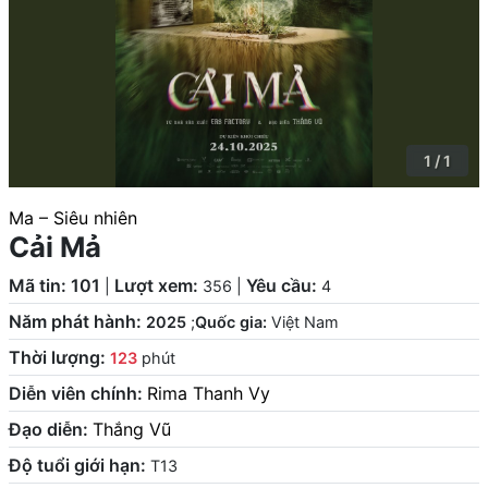
1 / 1
Ma – Siêu nhiên
Cải Mả
Mã tin: 101
Lượt xem:
Yêu cầu:
|
356
|
4
Năm phát hành:
2025
;
Quốc gia:
Việt Nam
Thời lượng:
123
phút
Diễn viên chính:
Rima Thanh Vy
Đạo diễn:
Thắng Vũ
Độ tuổi giới hạn:
T13