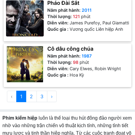
Pháo Đài Sắt
Năm phát hành:
2011
Thời lượng:
121
phút
Diễn viên:
James Purefoy, Paul Giamatti
Quốc gia :
Vương quốc Liên hiệp Anh
Cô dâu công chúa
Năm phát hành:
1987
Thời lượng:
98
phút
Diễn viên:
Cary Elwes, Robin Wright
Quốc gia :
Hoa Kỳ
‹
1
2
3
›
Phim kiếm hiệp
luôn là thể loại thu hút đông đảo người xem
nhờ vào những trận chiến võ thuật kịch tính, những tình tiết
mưu lược và tinh thần hiệp nghĩa. Từ các cuộc tranh đoạt võ