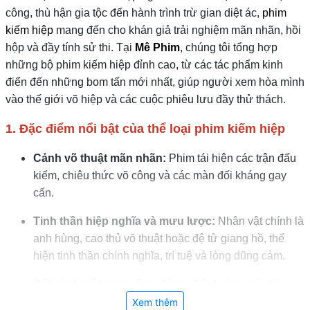
công, thù hận gia tộc đến hành trình trừ gian diệt ác,
phim
kiếm hiệp
mang đến cho khán giả trải nghiệm mãn nhãn, hồi
hộp và đầy tính sử thi. Tại
Mê Phim
, chúng tôi tổng hợp
những bộ phim kiếm hiệp đỉnh cao, từ các tác phẩm kinh
điển đến những bom tấn mới nhất, giúp người xem hòa mình
vào thế giới võ hiệp và các cuộc phiêu lưu đầy thử thách.
1. Đặc điểm nổi bật của thể loại phim kiếm hiệp
Cảnh võ thuật mãn nhãn:
Phim tái hiện các trận đấu
kiếm, chiêu thức võ công và các màn đối kháng gay
cấn.
Tinh thần hiệp nghĩa và mưu lược:
Nhân vật chính là
anh hùng, cao thủ võ thuật hoặc đệ tử giang hồ, thể
hiện tinh thần chính nghĩa, trí tuệ và lòng dũng cảm.
Bối cảnh cổ trang sống động:
Cảnh rừng núi, lầu
gác, thành quách, thôn xóm và chốn giang hồ được
Xem thêm