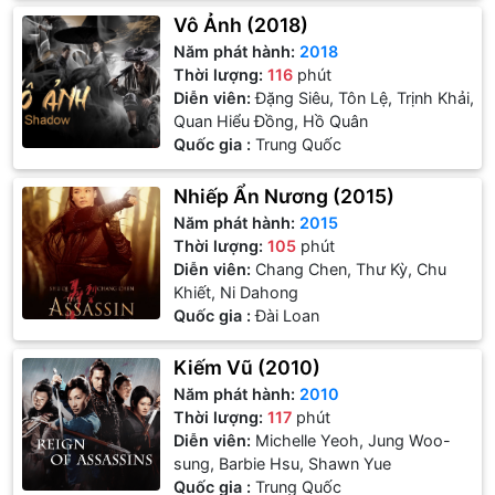
Vô Ảnh (2018)
Năm phát hành:
2018
Thời lượng:
116
phút
Diễn viên:
Đặng Siêu, Tôn Lệ, Trịnh Khải,
Quan Hiểu Đồng, Hồ Quân
Quốc gia :
Trung Quốc
Nhiếp Ẩn Nương (2015)
Năm phát hành:
2015
Thời lượng:
105
phút
Diễn viên:
Chang Chen, Thư Kỳ, Chu
Khiết, Ni Dahong
Quốc gia :
Đài Loan
Kiếm Vũ (2010)
Năm phát hành:
2010
Thời lượng:
117
phút
Diễn viên:
Michelle Yeoh, Jung Woo-
sung, Barbie Hsu, Shawn Yue
Quốc gia :
Trung Quốc