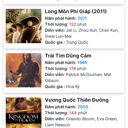
Long Môn Phi Giáp (2011)
Năm phát hành:
2011
Thời lượng:
122
phút
Diễn viên:
Jet Li, Zhou Xun, Chen Kun,
Gwei Lun-Mei
Quốc gia :
Trung Quốc
Trái Tim Dũng Cảm
Năm phát hành:
1995
Thời lượng:
178
phút
Diễn viên:
Patrick McGoohan, Mel
Gibson
Quốc gia :
Hoa Kỳ
Vương Quốc Thiên Đường
Năm phát hành:
2005
Thời lượng:
144
phút
Diễn viên:
Orlando Bloom, Eva Green,
Liam Neeson