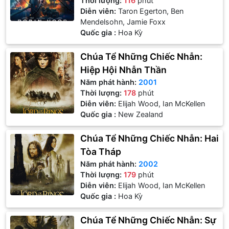
Thời lượng:
116
phút
Diễn viên:
Taron Egerton, Ben
Mendelsohn, Jamie Foxx
Quốc gia :
Hoa Kỳ
Chúa Tể Những Chiếc Nhẫn:
Hiệp Hội Nhẫn Thần
Năm phát hành:
2001
Thời lượng:
178
phút
Diễn viên:
Elijah Wood, Ian McKellen
Quốc gia :
New Zealand
Chúa Tể Những Chiếc Nhẫn: Hai
Tòa Tháp
Năm phát hành:
2002
Thời lượng:
179
phút
Diễn viên:
Elijah Wood, Ian McKellen
Quốc gia :
Hoa Kỳ
Chúa Tể Những Chiếc Nhẫn: Sự