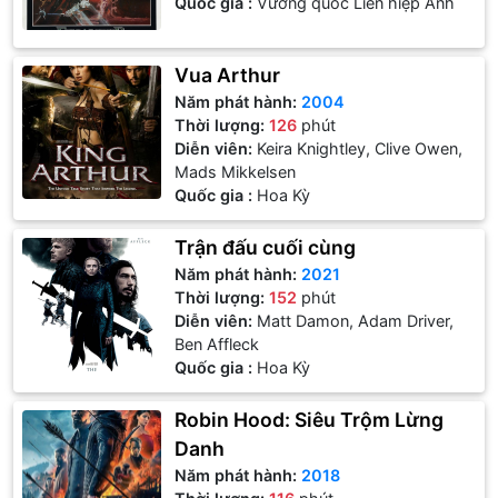
Quốc gia :
Vương quốc Liên hiệp Anh
Vua Arthur
Năm phát hành:
2004
Thời lượng:
126
phút
Diễn viên:
Keira Knightley, Clive Owen,
Mads Mikkelsen
Quốc gia :
Hoa Kỳ
Trận đấu cuối cùng
Năm phát hành:
2021
Thời lượng:
152
phút
Diễn viên:
Matt Damon, Adam Driver,
Ben Affleck
Quốc gia :
Hoa Kỳ
Robin Hood: Siêu Trộm Lừng
Danh
Năm phát hành:
2018