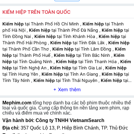
dựng chi tiết và chân thực.
KIẾM HIỆP TRÊN TOÀN QUỐC
Âm nhạc và hiệu ứng hỗ trợ:
Nhạc nền sử thi, âm
thanh giao đấu và hiệu ứng võ thuật tăng trải nghiệm
Kiếm hiệp
tại Thành Phố Hồ Chí Minh
,
Kiếm hiệp
tại Thành
phố Hà Nội
,
Kiếm hiệp
tại Thành Phố Đà Nẵng
,
Kiếm hiệp
tại
hồi hộp và chân thực.
Tỉnh Đồng Nai
,
Kiếm hiệp
tại Tỉnh Khánh Hòa
,
Kiếm hiệp
tại
Thành Phố Hải Phòng
,
Kiếm hiệp
tại Tỉnh Đắk Lắk
,
Kiếm hiệp
tại Thành Phố Cần Thơ
,
Kiếm hiệp
tại Tỉnh Lâm Đồng
,
Kiếm
hiệp
tại Thành Phố Huế
,
Kiếm hiệp
tại Tỉnh Bắc Ninh
,
Kiếm
hiệp
tại Tỉnh Quảng Ninh
,
Kiếm hiệp
tại Tỉnh Thanh Hóa
,
Kiếm
hiệp
tại Tỉnh Nghệ An
,
Kiếm hiệp
tại Tỉnh Gia Lai
,
Kiếm hiệp
tại Tỉnh Hưng Yên
,
Kiếm hiệp
tại Tỉnh An Giang
,
Kiếm hiệp
tại
Tỉnh Tây Ninh
,
Kiếm hiệp
tại Tỉnh Thái Nguyên
,
Kiếm hiệp
tại
Tỉnh Lào Cai
,
Kiếm hiệp
tại Tỉnh Quảng Ngãi
,
Kiếm hiệp
tại
Tỉnh Cà Mau
,
Kiếm hiệp
tại Tỉnh Vĩnh Long
,
Kiếm hiệp
tại Tỉnh
Ninh Bình
,
Kiếm hiệp
tại Tỉnh Phú Thọ
,
Kiếm hiệp
tại Tỉnh Hà
Mephim.com
tổng hợp danh bạ các bộ phim thuộc nhiều thể
Tĩnh
,
Kiếm hiệp
tại Tỉnh Đồng Tháp
,
Kiếm hiệp
tại Tỉnh Quảng
loại và quốc gia. Cung cấp thông tin nền tảng xem phim, rạp
Trị
,
Kiếm hiệp
tại Tỉnh Sơn La
,
Kiếm hiệp
tại Tỉnh Tuyên Quang
chiếu và điểm mua vé chính xác.
,
Kiếm hiệp
tại Tỉnh Điện Biên
,
Kiếm hiệp
tại Tỉnh Lai Châu
,
Vận hành bởi: Công ty TNHH VietnamSearch
Kiếm hiệp
tại Tỉnh Lạng Sơn
,
Kiếm hiệp
tại Tỉnh Cao Bằng
,
Địa chỉ:
357 Quốc Lộ 13, P. Hiệp Bình Chánh, TP. Thủ Đức