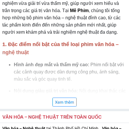
nghiệm vừa giải trí vừa thẩm mỹ, giúp người xem hiểu và
trân trọng các giá trị văn hóa. Tại
Mê Phim
, chúng tôi tổng
hợp những bộ phim văn hóa – nghệ thuật đỉnh cao, từ các
tác phẩm kinh điển đến những sản phẩm mới nhất, giúp
người xem khám phá và trải nghiệm nghệ thuật đa dạng.
1. Đặc điểm nổi bật của thể loại phim văn hóa –
nghệ thuật
Hình ảnh đẹp mắt và thẩm mỹ cao:
Phim nổi bật với
các cảnh quay được dàn dựng công phu, ánh sáng,
màu sắc và góc quay tinh tế.
Nội dung giàu giá trị văn hóa:
Nội dung khai thác các
lễ hội, di sản, biểu diễn nghệ thuật, âm nhạc, hội họa
Xem thêm
hoặc kiến trúc đặc sắc.
VĂN HÓA – NGHỆ THUẬT TRÊN TOÀN QUỐC
Nhân vật đa dạng và hấp dẫn:
Nhân vật chính
thường là nghệ sĩ, nhà sáng tạo hoặc người dân bản
Văn hóa – Nghệ thuật
tại Thành Phố Hồ Chí Minh
,
Văn hóa –