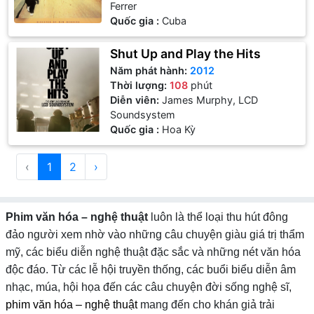
Ferrer
Quốc gia :
Cuba
Shut Up and Play the Hits
Năm phát hành:
2012
Thời lượng:
108
phút
Diễn viên:
James Murphy, LCD
Soundsystem
Quốc gia :
Hoa Kỳ
‹
1
2
›
Phim văn hóa – nghệ thuật
luôn là thể loại thu hút đông
đảo người xem nhờ vào những câu chuyện giàu giá trị thẩm
mỹ, các biểu diễn nghệ thuật đặc sắc và những nét văn hóa
độc đáo. Từ các lễ hội truyền thống, các buổi biểu diễn âm
nhạc, múa, hội họa đến các câu chuyện đời sống nghệ sĩ,
phim văn hóa – nghệ thuật
mang đến cho khán giả trải