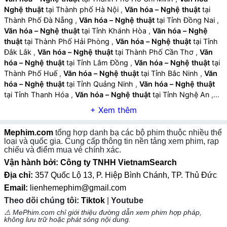
địa, mang đến trải nghiệm sống động và chân thực.
Nghệ thuật
tại Thành phố Hà Nội
,
Văn hóa – Nghệ thuật
tại
Thành Phố Đà Nẵng
,
Văn hóa – Nghệ thuật
tại Tỉnh Đồng Nai
,
Âm nhạc và hiệu ứng hỗ trợ cảm xúc:
Nhạc nền phù
Văn hóa – Nghệ thuật
tại Tỉnh Khánh Hòa
,
Văn hóa – Nghệ
hợp, hiệu ứng âm thanh và ánh sáng tinh tế giúp tăng
thuật
tại Thành Phố Hải Phòng
,
Văn hóa – Nghệ thuật
tại Tỉnh
trải nghiệm thẩm mỹ và cảm xúc.
Đắk Lắk
,
Văn hóa – Nghệ thuật
tại Thành Phố Cần Thơ
,
Văn
hóa – Nghệ thuật
tại Tỉnh Lâm Đồng
,
Văn hóa – Nghệ thuật
tại
Thành Phố Huế
,
Văn hóa – Nghệ thuật
tại Tỉnh Bắc Ninh
,
Văn
hóa – Nghệ thuật
tại Tỉnh Quảng Ninh
,
Văn hóa – Nghệ thuật
tại Tỉnh Thanh Hóa
,
Văn hóa – Nghệ thuật
tại Tỉnh Nghệ An
,
Văn hóa – Nghệ thuật
tại Tỉnh Gia Lai
,
Văn hóa – Nghệ thuật
tại
Tỉnh Hưng Yên
,
Văn hóa – Nghệ thuật
tại Tỉnh An Giang
,
Văn
hóa – Nghệ thuật
tại Tỉnh Tây Ninh
,
Văn hóa – Nghệ thuật
tại
Mephim.com
tổng hợp danh bạ các bộ phim thuộc nhiều thể
Tỉnh Thái Nguyên
,
Văn hóa – Nghệ thuật
tại Tỉnh Lào Cai
,
Văn
loại và quốc gia. Cung cấp thông tin nền tảng xem phim, rạp
hóa – Nghệ thuật
tại Tỉnh Quảng Ngãi
,
Văn hóa – Nghệ thuật
chiếu và điểm mua vé chính xác.
tại Tỉnh Cà Mau
,
Văn hóa – Nghệ thuật
tại Tỉnh Vĩnh Long
,
Văn
Vận hành bởi: Công ty TNHH VietnamSearch
hóa – Nghệ thuật
tại Tỉnh Ninh Bình
,
Văn hóa – Nghệ thuật
tại
Địa chỉ:
357 Quốc Lộ 13, P. Hiệp Bình Chánh, TP. Thủ Đức
Tỉnh Phú Thọ
,
Văn hóa – Nghệ thuật
tại Tỉnh Hà Tĩnh
,
Văn hóa
Email:
lienhemephim@gmail.com
– Nghệ thuật
tại Tỉnh Đồng Tháp
,
Văn hóa – Nghệ thuật
tại
Theo dõi chúng tôi:
Tiktok
|
Youtube
Tỉnh Quảng Trị
,
Văn hóa – Nghệ thuật
tại Tỉnh Sơn La
,
Văn hóa
– Nghệ thuật
tại Tỉnh Tuyên Quang
,
Văn hóa – Nghệ thuật
tại
⚠️ MePhim.com chỉ giới thiệu đường dẫn xem phim hợp pháp,
không lưu trữ hoặc phát sóng nội dung.
Tỉnh Điện Biên
,
Văn hóa – Nghệ thuật
tại Tỉnh Lai Châu
,
Văn
2. Các Tiêu Chí Đánh Giá Phim Văn Hóa – Nghệ