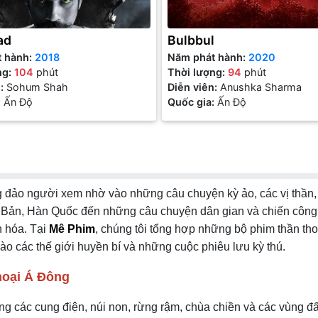
ad
Bulbbul
t hành:
2018
Năm phát hành:
2020
ng:
104
phút
Thời lượng:
94
phút
n:
Sohum Shah
Diễn viên:
Anushka Sharma
:
Ấn Độ
Quốc gia:
Ấn Độ
ng đảo người xem nhờ vào những câu chuyện kỳ ảo, các vị thần,
t Bản, Hàn Quốc đến những câu chuyện dân gian và chiến côn
n hóa. Tại
Mê Phim
, chúng tôi tổng hợp những bộ phim thần tho
o các thế giới huyền bí và những cuộc phiêu lưu kỳ thú.
thoại Á Đông
g các cung điện, núi non, rừng rậm, chùa chiền và các vùng đấ