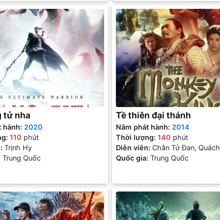
 tử nha
Tề thiên đại thánh
t hành:
2020
Năm phát hành:
2014
ng:
110
phút
Thời lượng:
140
phút
n:
Trịnh Hy
Diễn viên:
Chân Tử Đan, Quách
:
Trung Quốc
Thành, Châu Nhuận Phát, Hà 
Quốc gia:
Trung Quốc
Đông