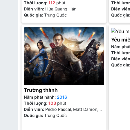
Thời lượng:
112
phút
Thời lượ
Diễn viên:
Hứa Quang Hán
Diễn viê
Quốc gia:
Trung Quốc
Nhiên
Quốc gia
Yêu miê
Năm phá
Thời lượ
Diễn viê
Shota So
Quốc gia
Trường thành
Năm phát hành:
2016
Thời lượng:
103
phút
Diễn viên:
Pedro Pascal, Matt Damon,
Cảnh Điềm, Lưu Đức Hoa
Quốc gia:
Trung Quốc