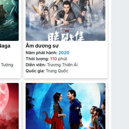
 Naga
Âm dương sư
Năm phát hành:
2020
Thời lượng:
110
phút
í Tường
Diễn viên:
Trương Thiên Ái
Quốc gia:
Trung Quốc