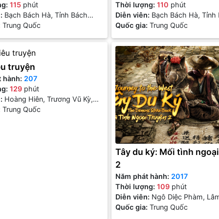
ng:
115
phút
Thời lượng:
110
phút
n:
Bạch Bách Hà, Tỉnh Bách
Diễn viên:
Bạch Bách Hà, Tỉnh
:
Trung Quốc
Nhiên
Quốc gia:
Trung Quốc
u truyện
t hành:
207
ng:
129
phút
n:
Hoàng Hiên, Trương Vũ Kỳ,
metani
:
Trung Quốc
Tây du ký: Mối tình ngoạ
2
Năm phát hành:
2017
Thời lượng:
109
phút
Diễn viên:
Ngô Diệc Phàm, Lâ
Tân, Diêu Thần
Quốc gia:
Trung Quốc