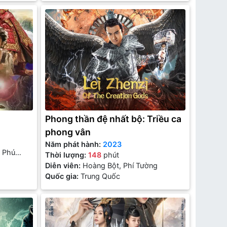
Phong thần đệ nhất bộ: Triều ca
phong vân
Năm phát hành:
2023
 Phú
Thời lượng:
148
phút
Nhuận
Diễn viên:
Hoàng Bột, Phí Tường
Quốc gia:
Trung Quốc