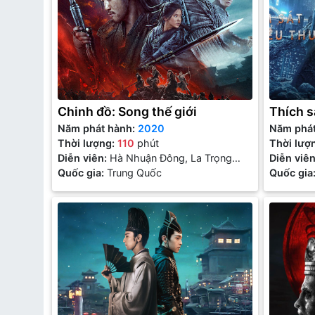
Chinh đồ: Song thế giới
Thích s
Năm phát hành:
2020
Năm phá
Thời lượng:
110
phút
Thời lượ
Diễn viên:
Hà Nhuận Đông, La Trọng
Diễn viê
Khiêm
Quốc gia:
Trung Quốc
Quốc gia