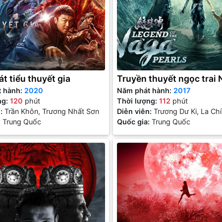
át tiểu thuyết gia
Truyền thuyết ngọc trai
t hành:
2020
Năm phát hành:
2017
ng:
120
phút
Thời lượng:
112
phút
n:
Trần Khôn, Trương Nhất Sơn
Diễn viên:
Trương Dư Ki, La Ch
:
Trung Quốc
Quốc gia:
Trung Quốc