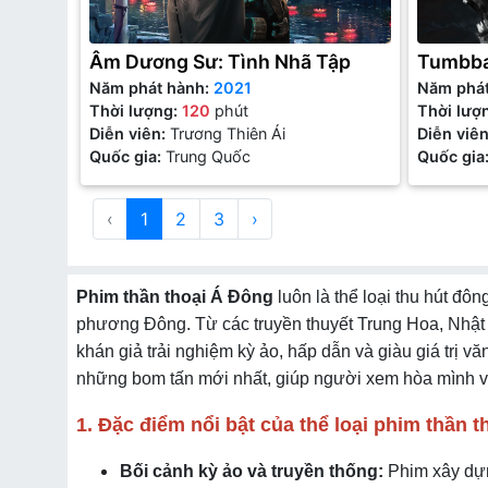
Âm Dương Sư: Tình Nhã Tập
Tumbb
Năm phát hành:
2021
Năm phá
Thời lượng:
120
phút
Thời lượ
Diễn viên:
Trương Thiên Ái
Diễn viê
Quốc gia:
Trung Quốc
Quốc gia
‹
1
2
3
›
Phim thần thoại Á Đông
luôn là thể loại thu hút đô
phương Đông. Từ các truyền thuyết Trung Hoa, Nhậ
khán giả trải nghiệm kỳ ảo, hấp dẫn và giàu giá trị vă
những bom tấn mới nhất, giúp người xem hòa mình và
1. Đặc điểm nổi bật của thể loại phim thần 
Bối cảnh kỳ ảo và truyền thống:
Phim xây dựn