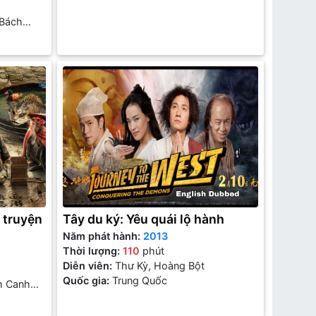
 Bách
i truyện
Tây du ký: Yêu quái lộ hành
Năm phát hành:
2013
Thời lượng:
110
phút
Diễn viên:
Thư Kỳ, Hoàng Bột
Quốc gia:
Trung Quốc
m Canh