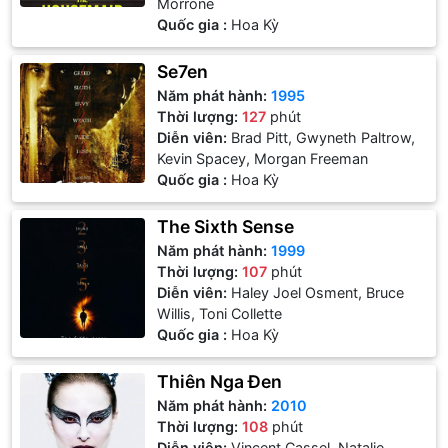
Morrone
Quốc gia :
Hoa Kỳ
Se7en
Năm phát hành:
1995
Thời lượng:
127
phút
Diễn viên:
Brad Pitt, Gwyneth Paltrow,
Kevin Spacey, Morgan Freeman
Quốc gia :
Hoa Kỳ
The Sixth Sense
Năm phát hành:
1999
Thời lượng:
107
phút
Diễn viên:
Haley Joel Osment, Bruce
Willis, Toni Collette
Quốc gia :
Hoa Kỳ
Thiên Nga Đen
Năm phát hành:
2010
Thời lượng:
108
phút
Diễn viên:
Vincent Cassel, Natalie