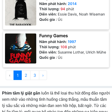
Năm phát hành:
2014
Thời lượng:
94
phút
Diễn viên:
Essie Davis, Noah Wiseman
Quốc gia :
Úc
Funny Games
Năm phát hành:
1997
Thời lượng:
108
phút
Diễn viên:
Susanne Lothar, Ulrich Mühe
Quốc gia :
Úc
‹
1
2
3
›
Phim tâm lý giật gân
luôn là thể loại thu hút đông đảo người
xem nhờ vào những tình huống căng thẳng, mâu thuẫn tâm
lý sâu sắc và những màn đan xen hồi hộp, bất ngờ. Từ các
bí ẩn tâm lý, mối quan hệ phức tạp đến những sự kiện nguy