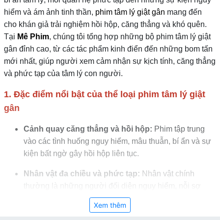
hiểm và ám ảnh tinh thần,
phim tâm lý giật gân
mang đến
cho khán giả trải nghiệm hồi hộp, căng thẳng và khó quên.
Tại
Mê Phim
, chúng tôi tổng hợp những bộ phim tâm lý giật
gân đỉnh cao, từ các tác phẩm kinh điển đến những bom tấn
mới nhất, giúp người xem cảm nhận sự kịch tính, căng thẳng
và phức tạp của tâm lý con người.
1. Đặc điểm nổi bật của thể loại phim tâm lý giật
gân
Cảnh quay căng thẳng và hồi hộp:
Phim tập trung
vào các tình huống nguy hiểm, mâu thuẫn, bí ẩn và sự
kiện bất ngờ gây hồi hộp liên tục.
Nhân vật đa chiều và phức tạp:
Nhân vật chính
thường là những người đối diện nguy hiểm, nỗi sợ
hoặc bí mật đen tối, có tâm lý sâu sắc và mâu thuẫn nội
Xem thêm
tâm.