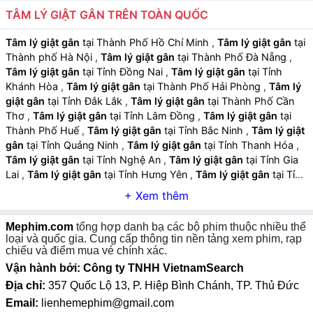
TÂM LÝ GIẬT GÂN TRÊN TOÀN QUỐC
Câu chuyện kịch tính và ly kỳ:
Nội dung xoay quanh
các bí ẩn, âm mưu, xung đột hoặc các tình huống bất
Tâm lý giật gân
tại Thành Phố Hồ Chí Minh
,
Tâm lý giật gân
tại
ngờ, tạo sức hấp dẫn cao.
Thành phố Hà Nội
,
Tâm lý giật gân
tại Thành Phố Đà Nẵng
,
Tâm lý giật gân
tại Tỉnh Đồng Nai
,
Tâm lý giật gân
tại Tỉnh
Âm nhạc và ánh sáng hỗ trợ cảm giác hồi hộp:
Khánh Hòa
,
Tâm lý giật gân
tại Thành Phố Hải Phòng
,
Tâm lý
Nhạc nền căng thẳng, ánh sáng lạnh và kỹ xảo tăng
giật gân
tại Tỉnh Đắk Lắk
,
Tâm lý giật gân
tại Thành Phố Cần
trải nghiệm rùng rợn và kích thích cảm giác sợ hãi.
Thơ
,
Tâm lý giật gân
tại Tỉnh Lâm Đồng
,
Tâm lý giật gân
tại
Thành Phố Huế
,
Tâm lý giật gân
tại Tỉnh Bắc Ninh
,
Tâm lý giật
gân
tại Tỉnh Quảng Ninh
,
Tâm lý giật gân
tại Tỉnh Thanh Hóa
,
Tâm lý giật gân
tại Tỉnh Nghệ An
,
Tâm lý giật gân
tại Tỉnh Gia
Lai
,
Tâm lý giật gân
tại Tỉnh Hưng Yên
,
Tâm lý giật gân
tại Tỉnh
An Giang
,
Tâm lý giật gân
tại Tỉnh Tây Ninh
,
Tâm lý giật gân
tại Tỉnh Thái Nguyên
,
Tâm lý giật gân
tại Tỉnh Lào Cai
,
Tâm lý
giật gân
tại Tỉnh Quảng Ngãi
,
Tâm lý giật gân
tại Tỉnh Cà Mau
,
Mephim.com
tổng hợp danh bạ các bộ phim thuộc nhiều thể
Tâm lý giật gân
tại Tỉnh Vĩnh Long
,
Tâm lý giật gân
tại Tỉnh
loại và quốc gia. Cung cấp thông tin nền tảng xem phim, rạp
Ninh Bình
,
Tâm lý giật gân
tại Tỉnh Phú Thọ
,
Tâm lý giật gân
chiếu và điểm mua vé chính xác.
tại Tỉnh Hà Tĩnh
,
Tâm lý giật gân
tại Tỉnh Đồng Tháp
,
Tâm lý
Vận hành bởi: Công ty TNHH VietnamSearch
giật gân
tại Tỉnh Quảng Trị
,
Tâm lý giật gân
tại Tỉnh Sơn La
,
Địa chỉ:
357 Quốc Lộ 13, P. Hiệp Bình Chánh, TP. Thủ Đức
Tâm lý giật gân
tại Tỉnh Tuyên Quang
,
Tâm lý giật gân
tại Tỉnh
Email:
lienhemephim@gmail.com
Điện Biên
,
Tâm lý giật gân
tại Tỉnh Lai Châu
,
Tâm lý giật gân
tại