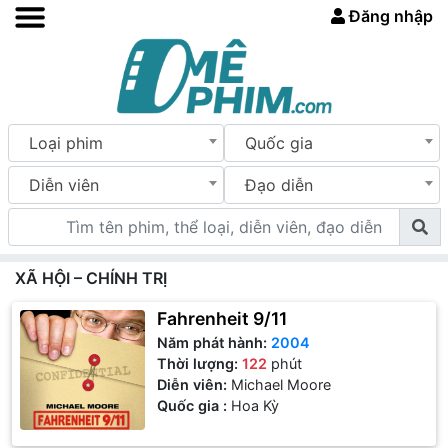
Đăng nhập
Loại phim
Quốc gia
Diễn viên
Đạo diễn
XÃ HỘI – CHÍNH TRỊ
Fahrenheit 9/11
Năm phát hành:
2004
Thời lượng:
122
phút
Diễn viên:
Michael Moore
Quốc gia :
Hoa Kỳ