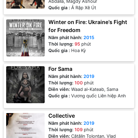
Abdalla, Magdy Ashour
Quốc gia :
Ả Rập Xê Út
Winter on Fire: Ukraine’s Fight
for Freedom
Năm phát hành:
2015
Thời lượng:
95
phút
Quốc gia :
Hoa Kỳ
For Sama
Năm phát hành:
2019
Thời lượng:
100
phút
Diễn viên:
Waad al-Kateab, Sama
Quốc gia :
Vương quốc Liên hiệp Anh
Collective
Năm phát hành:
2019
Thời lượng:
109
phút
Diễn viên:
Cătălin Tolontan, Vlad