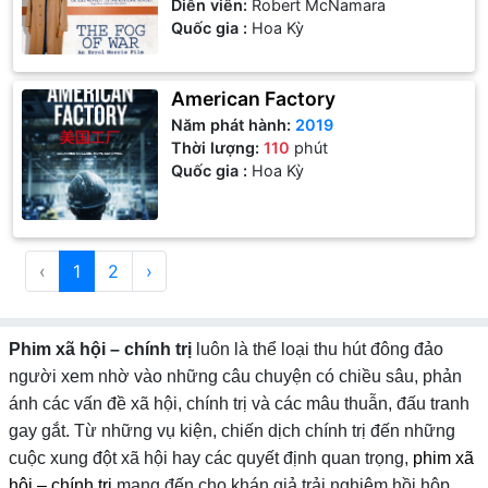
Diễn viên:
Robert McNamara
Quốc gia :
Hoa Kỳ
American Factory
Năm phát hành:
2019
Thời lượng:
110
phút
Quốc gia :
Hoa Kỳ
‹
1
2
›
Phim xã hội – chính trị
luôn là thể loại thu hút đông đảo
người xem nhờ vào những câu chuyện có chiều sâu, phản
ánh các vấn đề xã hội, chính trị và các mâu thuẫn, đấu tranh
gay gắt. Từ những vụ kiện, chiến dịch chính trị đến những
cuộc xung đột xã hội hay các quyết định quan trọng,
phim xã
hội – chính trị
mang đến cho khán giả trải nghiệm hồi hộp,