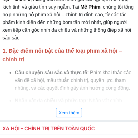
kịch tính và giàu tính suy ngẫm. Tại
Mê Phim
, chúng tôi tổng
hợp những bộ phim xã hội – chính trị đỉnh cao, từ các tác
phẩm kinh điển đến những bom tấn mới nhất, giúp người
xem tiếp cận góc nhìn đa chiều và những thông điệp xã hội
sâu sắc.
1. Đặc điểm nổi bật của thể loại phim xã hội –
chính trị
Câu chuyện sâu sắc và thực tế:
Phim khai thác các
vấn đề xã hội, mâu thuẫn chính trị, quyền lực, tham
nhũng, và các quyết định gây ảnh hưởng cộng đồng.
Nhân vật đa chiều và phức tạp:
Nhân vật chính
thường là chính trị gia, nhà báo, luật sư, lãnh đạo hoặc
Xem thêm
người dân, có lập trường và cách ứng xử đa dạng.
XÃ HỘI – CHÍNH TRỊ TRÊN TOÀN QUỐC
Tình tiết kịch tính và căng thẳng:
Các cuộc tranh
luận, đấu trí, âm mưu chính trị hoặc xung đột xã hội tạo