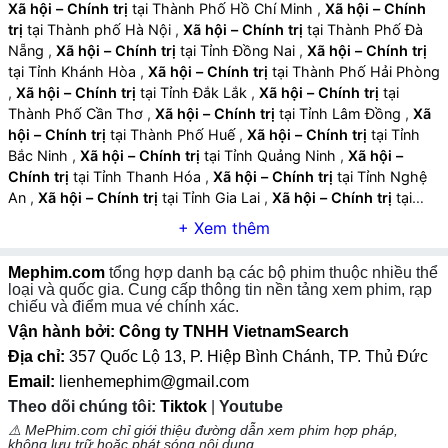
Xã hội – Chính trị
tại Thành Phố Hồ Chí Minh
,
Xã hội – Chính
sự hồi hộp và hấp dẫn.
trị
tại Thành phố Hà Nội
,
Xã hội – Chính trị
tại Thành Phố Đà
Nẵng
,
Xã hội – Chính trị
tại Tỉnh Đồng Nai
,
Xã hội – Chính trị
Âm nhạc và ánh sáng hỗ trợ cảm xúc:
Nhạc nền
tại Tỉnh Khánh Hòa
,
Xã hội – Chính trị
tại Thành Phố Hải Phòng
trầm, ánh sáng sắc nét và màu sắc phù hợp tăng trải
,
Xã hội – Chính trị
tại Tỉnh Đắk Lắk
,
Xã hội – Chính trị
tại
nghiệm hồi hộp, nghiêm trọng và chân thực.
Thành Phố Cần Thơ
,
Xã hội – Chính trị
tại Tỉnh Lâm Đồng
,
Xã
hội – Chính trị
tại Thành Phố Huế
,
Xã hội – Chính trị
tại Tỉnh
Bắc Ninh
,
Xã hội – Chính trị
tại Tỉnh Quảng Ninh
,
Xã hội –
Chính trị
tại Tỉnh Thanh Hóa
,
Xã hội – Chính trị
tại Tỉnh Nghệ
An
,
Xã hội – Chính trị
tại Tỉnh Gia Lai
,
Xã hội – Chính trị
tại
Tỉnh Hưng Yên
,
Xã hội – Chính trị
tại Tỉnh An Giang
,
Xã hội –
Chính trị
tại Tỉnh Tây Ninh
,
Xã hội – Chính trị
tại Tỉnh Thái
Nguyên
,
Xã hội – Chính trị
tại Tỉnh Lào Cai
,
Xã hội – Chính trị
Mephim.com
tổng hợp danh bạ các bộ phim thuộc nhiều thể
tại Tỉnh Quảng Ngãi
,
Xã hội – Chính trị
tại Tỉnh Cà Mau
,
Xã hội
loại và quốc gia. Cung cấp thông tin nền tảng xem phim, rạp
– Chính trị
tại Tỉnh Vĩnh Long
,
Xã hội – Chính trị
tại Tỉnh Ninh
chiếu và điểm mua vé chính xác.
Bình
,
Xã hội – Chính trị
tại Tỉnh Phú Thọ
,
Xã hội – Chính trị
tại
Vận hành bởi: Công ty TNHH VietnamSearch
Tỉnh Hà Tĩnh
,
Xã hội – Chính trị
tại Tỉnh Đồng Tháp
,
Xã hội –
Địa chỉ:
357 Quốc Lộ 13, P. Hiệp Bình Chánh, TP. Thủ Đức
Chính trị
tại Tỉnh Quảng Trị
,
Xã hội – Chính trị
tại Tỉnh Sơn La
,
Email:
lienhemephim@gmail.com
Xã hội – Chính trị
tại Tỉnh Tuyên Quang
,
Xã hội – Chính trị
tại
Theo dõi chúng tôi:
Tiktok
|
Youtube
Tỉnh Điện Biên
,
Xã hội – Chính trị
tại Tỉnh Lai Châu
,
Xã hội –
Chính trị
tại Tỉnh Lạng Sơn
,
Xã hội – Chính trị
tại Tỉnh Cao
⚠️ MePhim.com chỉ giới thiệu đường dẫn xem phim hợp pháp,
không lưu trữ hoặc phát sóng nội dung.