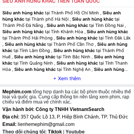
SIÊU ANH HÙNG KHÁC TRÊN TOÀN QUỐC
Bối cảnh đa dạng và sáng tạo:
Thành phố, căn cứ,
Siêu anh hùng khác
tại Thành Phố Hồ Chí Minh
,
Siêu anh
vùng đất nguy hiểm hoặc môi trường giả tưởng được
hùng khác
tại Thành phố Hà Nội
,
Siêu anh hùng khác
tại
dựng chi tiết, sống động.
Thành Phố Đà Nẵng
,
Siêu anh hùng khác
tại Tỉnh Đồng Nai
,
Siêu anh hùng khác
tại Tỉnh Khánh Hòa
,
Siêu anh hùng khác
Âm nhạc và hiệu ứng sống động:
Nhạc nền hùng
tại Thành Phố Hải Phòng
,
Siêu anh hùng khác
tại Tỉnh Đắk Lắk
tráng, hiệu ứng âm thanh và kỹ xảo điện ảnh giúp tăng
,
Siêu anh hùng khác
tại Thành Phố Cần Thơ
,
Siêu anh hùng
khác
tại Tỉnh Lâm Đồng
,
Siêu anh hùng khác
tại Thành Phố
trải nghiệm hồi hộp và mãn nhãn.
Huế
,
Siêu anh hùng khác
tại Tỉnh Bắc Ninh
,
Siêu anh hùng
khác
tại Tỉnh Quảng Ninh
,
Siêu anh hùng khác
tại Tỉnh Thanh
Hóa
,
Siêu anh hùng khác
tại Tỉnh Nghệ An
,
Siêu anh hùng
khác
tại Tỉnh Gia Lai
,
Siêu anh hùng khác
tại Tỉnh Hưng Yên
,
Siêu anh hùng khác
tại Tỉnh An Giang
,
Siêu anh hùng khác
tại
Tỉnh Tây Ninh
,
Siêu anh hùng khác
tại Tỉnh Thái Nguyên
,
Siêu
Mephim.com
tổng hợp danh bạ các bộ phim thuộc nhiều thể
anh hùng khác
tại Tỉnh Lào Cai
,
Siêu anh hùng khác
tại Tỉnh
loại và quốc gia. Cung cấp thông tin nền tảng xem phim, rạp
Quảng Ngãi
,
Siêu anh hùng khác
tại Tỉnh Cà Mau
,
Siêu anh
chiếu và điểm mua vé chính xác.
hùng khác
tại Tỉnh Vĩnh Long
,
Siêu anh hùng khác
tại Tỉnh
Vận hành bởi: Công ty TNHH VietnamSearch
Ninh Bình
,
Siêu anh hùng khác
tại Tỉnh Phú Thọ
,
Siêu anh
Địa chỉ:
357 Quốc Lộ 13, P. Hiệp Bình Chánh, TP. Thủ Đức
hùng khác
tại Tỉnh Hà Tĩnh
,
Siêu anh hùng khác
tại Tỉnh Đồng
Email:
lienhemephim@gmail.com
Tháp
,
Siêu anh hùng khác
tại Tỉnh Quảng Trị
,
Siêu anh hùng
Theo dõi chúng tôi:
Tiktok
|
Youtube
khác
tại Tỉnh Sơn La
,
Siêu anh hùng khác
tại Tỉnh Tuyên Quang