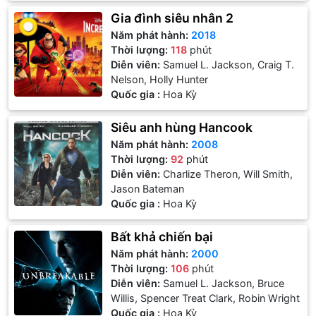
Gia đình siêu nhân 2
Năm phát hành:
2018
Thời lượng:
118
phút
Diễn viên:
Samuel L. Jackson, Craig T.
Nelson, Holly Hunter
Quốc gia :
Hoa Kỳ
Siêu anh hùng Hancook
Năm phát hành:
2008
Thời lượng:
92
phút
Diễn viên:
Charlize Theron, Will Smith,
Jason Bateman
Quốc gia :
Hoa Kỳ
Bất khả chiến bại
Năm phát hành:
2000
Thời lượng:
106
phút
Diễn viên:
Samuel L. Jackson, Bruce
Willis, Spencer Treat Clark, Robin Wright
Quốc gia :
Hoa Kỳ