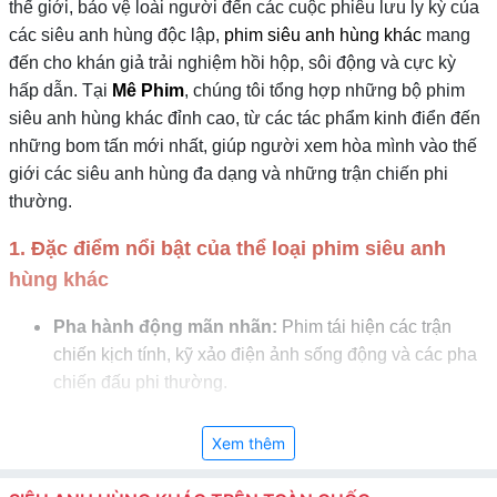
thế giới, bảo vệ loài người đến các cuộc phiêu lưu ly kỳ của
các siêu anh hùng độc lập,
phim siêu anh hùng khác
mang
đến cho khán giả trải nghiệm hồi hộp, sôi động và cực kỳ
hấp dẫn. Tại
Mê Phim
, chúng tôi tổng hợp những bộ phim
siêu anh hùng khác đỉnh cao, từ các tác phẩm kinh điển đến
những bom tấn mới nhất, giúp người xem hòa mình vào thế
giới các siêu anh hùng đa dạng và những trận chiến phi
thường.
1. Đặc điểm nổi bật của thể loại phim siêu anh
hùng khác
Pha hành động mãn nhãn:
Phim tái hiện các trận
chiến kịch tính, kỹ xảo điện ảnh sống động và các pha
chiến đấu phi thường.
Sức mạnh đặc biệt của nhân vật:
Nhân vật chính là
Xem thêm
các siêu anh hùng sở hữu năng lực độc đáo, kỹ năng
chiến đấu và trí tuệ vượt trội.