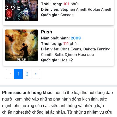
Thời lượng:
101
phút
Diễn viên:
Stephen Amell, Robbie Amell
Quốc gia :
Canada
Push
Năm phát hành:
2009
Thời lượng:
111
phút
Diễn viên:
Chris Evans, Dakota Fanning,
Camilla Belle, Djimon Hounsou
Quốc gia :
Hoa Kỳ
‹
1
2
›
Phim siêu anh hùng khác
luôn là thể loại thu hút đông đảo
người xem nhờ vào những pha hành động kịch tính, sức
mạnh phi thường của các siêu anh hùng và những trận
chiến nghẹt thở chống lại ác nhân. Từ những nhiệm vụ cứu