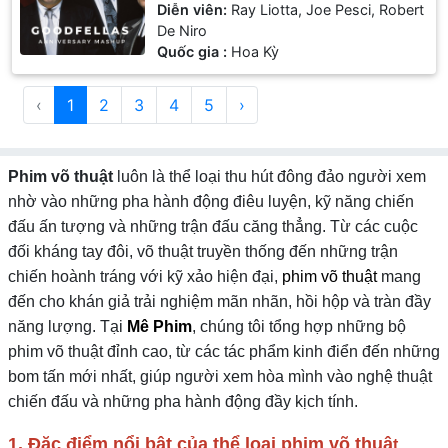
Diễn viên:
Ray Liotta, Joe Pesci, Robert
De Niro
Quốc gia :
Hoa Kỳ
‹
1
2
3
4
5
›
Phim võ thuật
luôn là thể loại thu hút đông đảo người xem
nhờ vào những pha hành động điêu luyện, kỹ năng chiến
đấu ấn tượng và những trận đấu căng thẳng. Từ các cuộc
đối kháng tay đôi, võ thuật truyền thống đến những trận
chiến hoành tráng với kỹ xảo hiện đại,
phim võ thuật
mang
đến cho khán giả trải nghiệm mãn nhãn, hồi hộp và tràn đầy
năng lượng. Tại
Mê Phim
, chúng tôi tổng hợp những bộ
phim võ thuật đỉnh cao, từ các tác phẩm kinh điển đến những
bom tấn mới nhất, giúp người xem hòa mình vào nghệ thuật
chiến đấu và những pha hành động đầy kịch tính.
1. Đặc điểm nổi bật của thể loại phim võ thuậ
t