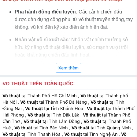
Pha hành động điêu luyện:
Các cảnh chiến đấu
được dàn dựng công phu, từ võ thuật truyền thống, tay
không, vũ khí đến kỹ xảo điện ảnh hiện đại.
Nhân vật võ sĩ xuất sắc:
Nhân vật chính thường sở
hữu kỹ năng võ thuật điêu luyện, sức mạnh vượt trội
hoặc khả năng chiến đấu linh hoạt.
Câu chuyện tranh đấu và danh dự:
Nội dung phim
Xem thêm
xoay quanh việc rèn luyện, thử thách, trả thù, bảo vệ
danh dự hoặc các sứ mệnh quan trọng.
VÕ THUẬT TRÊN TOÀN QUỐC
Hiệu ứng hình ảnh và âm nhạc sống động:
Kỹ xảo
Võ thuật
tại Thành Phố Hồ Chí Minh
,
Võ thuật
tại Thành phố
Hà Nội
,
Võ thuật
tại Thành Phố Đà Nẵng
,
Võ thuật
tại Tỉnh
chiến đấu, ánh sáng, âm nhạc hùng tráng và hiệu ứng
Đồng Nai
,
Võ thuật
tại Tỉnh Khánh Hòa
,
Võ thuật
tại Thành Phố
âm thanh tăng cảm giác kịch tính và chân thực.
Hải Phòng
,
Võ thuật
tại Tỉnh Đắk Lắk
,
Võ thuật
tại Thành Phố
Cần Thơ
,
Võ thuật
tại Tỉnh Lâm Đồng
,
Võ thuật
tại Thành Phố
Huế
,
Võ thuật
tại Tỉnh Bắc Ninh
,
Võ thuật
tại Tỉnh Quảng Ninh
,
Võ thuật
tại Tỉnh Thanh Hóa
,
Võ thuật
tại Tỉnh Nghệ An
,
Võ