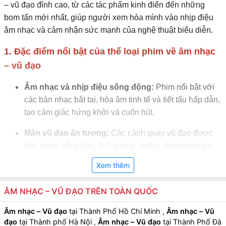
– vũ đạo đỉnh cao, từ các tác phẩm kinh điển đến những
bom tấn mới nhất, giúp người xem hòa mình vào nhịp điệu
âm nhạc và cảm nhận sức mạnh của nghệ thuật biểu diễn.
1. Đặc điểm nổi bật của thể loại phim về âm nhạc
– vũ đạo
Âm nhạc và nhịp điệu sống động:
Phim nổi bật với
các bản nhạc bắt tai, hòa âm tinh tế và tiết tấu hấp dẫn,
tạo cảm giác hứng khởi và cuốn hút.
Màn vũ đạo ấn tượng:
Các cảnh quay vũ đạo được
dàn dựng công phu, từ hip-hop, ballet, contemporary
đến dance-pop, thể hiện kỹ năng và sáng tạo của diễn
Xem thêm
viên.
ÂM NHẠC – VŨ ĐẠO TRÊN TOÀN QUỐC
Nhân vật đam mê nghệ thuật:
Nhân vật chính thường
là nghệ sĩ, vũ công hoặc người yêu âm nhạc với tính
Âm nhạc – Vũ đạo
tại Thành Phố Hồ Chí Minh
,
Âm nhạc – Vũ
cách năng động, quyết tâm và sáng tạo.
đạo
tại Thành phố Hà Nội
,
Âm nhạc – Vũ đạo
tại Thành Phố Đà