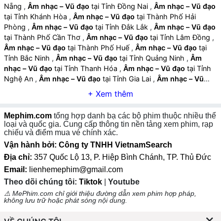
Nẵng
,
Âm nhạc – Vũ đạo
tại Tỉnh Đồng Nai
,
Âm nhạc – Vũ đạo
Hình ảnh và kỹ xảo bắt mắt:
Sử dụng ánh sáng, màu
tại Tỉnh Khánh Hòa
,
Âm nhạc – Vũ đạo
tại Thành Phố Hải
sắc, hiệu ứng sân khấu, màn LED và công nghệ quay
Phòng
,
Âm nhạc – Vũ đạo
tại Tỉnh Đắk Lắk
,
Âm nhạc – Vũ đạo
phim để tăng tính sống động và kịch tính.
tại Thành Phố Cần Thơ
,
Âm nhạc – Vũ đạo
tại Tỉnh Lâm Đồng
,
Âm nhạc – Vũ đạo
tại Thành Phố Huế
,
Âm nhạc – Vũ đạo
tại
Tỉnh Bắc Ninh
,
Âm nhạc – Vũ đạo
tại Tỉnh Quảng Ninh
,
Âm
nhạc – Vũ đạo
tại Tỉnh Thanh Hóa
,
Âm nhạc – Vũ đạo
tại Tỉnh
Nghệ An
,
Âm nhạc – Vũ đạo
tại Tỉnh Gia Lai
,
Âm nhạc – Vũ
đạo
tại Tỉnh Hưng Yên
,
Âm nhạc – Vũ đạo
tại Tỉnh An Giang
,
Âm nhạc – Vũ đạo
tại Tỉnh Tây Ninh
,
Âm nhạc – Vũ đạo
tại Tỉnh
Thái Nguyên
,
Âm nhạc – Vũ đạo
tại Tỉnh Lào Cai
,
Âm nhạc –
Mephim.com
tổng hợp danh bạ các bộ phim thuộc nhiều thể
Vũ đạo
tại Tỉnh Quảng Ngãi
,
Âm nhạc – Vũ đạo
tại Tỉnh Cà Mau
loại và quốc gia. Cung cấp thông tin nền tảng xem phim, rạp
,
Âm nhạc – Vũ đạo
tại Tỉnh Vĩnh Long
,
Âm nhạc – Vũ đạo
tại
chiếu và điểm mua vé chính xác.
Tỉnh Ninh Bình
,
Âm nhạc – Vũ đạo
tại Tỉnh Phú Thọ
,
Âm nhạc –
Vận hành bởi: Công ty TNHH VietnamSearch
Vũ đạo
tại Tỉnh Hà Tĩnh
,
Âm nhạc – Vũ đạo
tại Tỉnh Đồng Tháp
Địa chỉ:
357 Quốc Lộ 13, P. Hiệp Bình Chánh, TP. Thủ Đức
,
Âm nhạc – Vũ đạo
tại Tỉnh Quảng Trị
,
Âm nhạc – Vũ đạo
tại
Email:
lienhemephim@gmail.com
Tỉnh Sơn La
,
Âm nhạc – Vũ đạo
tại Tỉnh Tuyên Quang
,
Âm
Theo dõi chúng tôi:
Tiktok
|
Youtube
nhạc – Vũ đạo
tại Tỉnh Điện Biên
,
Âm nhạc – Vũ đạo
tại Tỉnh Lai
Châu
,
Âm nhạc – Vũ đạo
tại Tỉnh Lạng Sơn
,
Âm nhạc – Vũ đạo
⚠️ MePhim.com chỉ giới thiệu đường dẫn xem phim hợp pháp,
không lưu trữ hoặc phát sóng nội dung.
tại Tỉnh Cao Bằng
,
2. Các Tiêu Chí Đánh Giá Phim Về Âm Nhạc – Vũ
Đạo