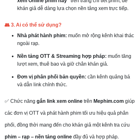
xem Online phim này”
trên trang chi tiết phim, để
khán giả dễ dàng lựa chọn nền tảng xem trực tiếp.
👥 3. Ai có thể sử dụng?
Nhà phát hành phim:
muốn mở rộng kênh khai thác
ngoài rạp.
Nền tảng OTT & Streaming hợp pháp:
muốn tăng
lượt xem, thuê bao và giữ chân khán giả.
Đơn vị phân phối bản quyền:
cần kênh quảng bá
và dẫn link chính thức.
✅
Chức năng
gắn link xem online
trên
Mephim.com
giúp
các đơn vị OTT và phát hành phim tối ưu hiệu quả phân
phối, đồng thời mang đến cho khán giả một kênh tra cứu
phim – rạp – nền tảng online
đầy đủ và hợp pháp.