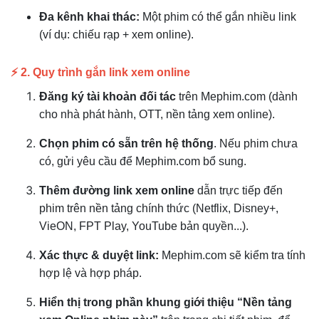
Đa kênh khai thác:
Một phim có thể gắn nhiều link
(ví dụ: chiếu rạp + xem online).
⚡ 2. Quy trình gắn link xem online
Đăng ký tài khoản đối tác
trên Mephim.com (dành
cho nhà phát hành, OTT, nền tảng xem online).
Chọn phim có sẵn trên hệ thống
. Nếu phim chưa
có, gửi yêu cầu để Mephim.com bổ sung.
Thêm đường link xem online
dẫn trực tiếp đến
phim trên nền tảng chính thức (Netflix, Disney+,
VieON, FPT Play, YouTube bản quyền...).
Xác thực & duyệt link:
Mephim.com sẽ kiểm tra tính
hợp lệ và hợp pháp.
Hiển thị trong phần khung giới thiệu “Nền tảng