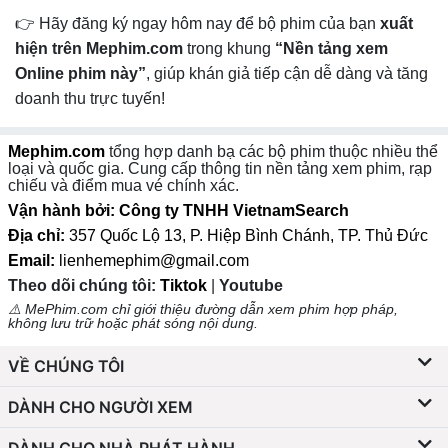
👉 Hãy đăng ký ngay hôm nay để bộ phim của bạn
xuất
hiện trên Mephim.com
trong khung
“Nền tảng xem
Online phim này”
, giúp khán giả tiếp cận dễ dàng và tăng
doanh thu trực tuyến!
Mephim.com
tổng hợp danh bạ các bộ phim thuộc nhiều thể
loại và quốc gia. Cung cấp thông tin nền tảng xem phim, rạp
chiếu và điểm mua vé chính xác.
Vận hành bởi: Công ty TNHH VietnamSearch
Địa chỉ:
357 Quốc Lộ 13, P. Hiệp Bình Chánh, TP. Thủ Đức
Email:
lienhemephim@gmail.com
Theo dõi chúng tôi:
Tiktok
|
Youtube
⚠️ MePhim.com chỉ giới thiệu đường dẫn xem phim hợp pháp,
không lưu trữ hoặc phát sóng nội dung.
VỀ CHÚNG TÔI
DÀNH CHO NGƯỜI XEM