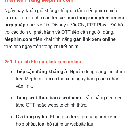
Trên Nền Tảng Mephim.com
Ngày nay, khán giả không chỉ quan tâm đến phim chiếu
rạp mà còn có nhu cầu lớn với
nền tảng xem phim online
hợp pháp
như Netflix, Disney+, VieON, FPT Play... Để hỗ
trợ các đơn vị phát hành và OTT tiếp cận người dùng,
Mephim.com
triển khai tính năng
gắn link xem online
trực tiếp ngay trên trang chi tiết phim.
🎯 1. Lợi ích khi gắn link xem online
Tiếp cận đúng khán giả:
Người dùng đang tìm phim
trên Mephim.com có thể xem ngay bằng cách nhấn
vào link.
Tăng lượt thuê bao / lượt xem:
Dẫn thẳng đến nền
tảng OTT hoặc website chính thức.
Gia tăng uy tín:
Khán giả được gợi ý nguồn xem
hợp pháp, loại bỏ rủi ro từ website lậu.