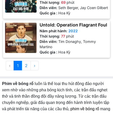
Thời lượng:
69
phút
Diễn viên:
Seth Berger, Jay Coen Gilbert
Quốc gia :
Hoa Kỳ
Untold: Operation Flagrant Foul
Năm phát hành:
2022
Thời lượng:
77
phút
Diễn viên:
Tim Donaghy, Tommy
Martino
Quốc gia :
Hoa Kỳ
‹
1
2
›
Phim về bóng rổ
luôn là thể loại thu hút đông đảo người
xem nhờ vào những pha bóng kịch tính, các trận đấu nghẹt
thở và tinh thần đồng đội đầy năng lượng. Từ các trận đấu
chuyên nghiệp, giải đấu quan trọng đến hành trình luyện tập
và phát triển tài năng của các cầu thủ,
phim về bóng rổ
mang