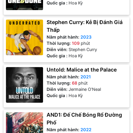
Quốc gia :
Hoa Kỳ
Stephen Curry: Kẻ Bị Đánh Giá
Thấp
Năm phát hành:
2023
Thời lượng:
109
phút
Diễn viên:
Stephen Curry
Quốc gia :
Hoa Kỳ
Untold: Malice at the Palace
Năm phát hành:
2021
Thời lượng:
68
phút
Diễn viên:
Jermaine O’Neal
Quốc gia :
Hoa Kỳ
AND1: Đế Chế Bóng Rổ Đường
Phố
Năm phát hành:
2022