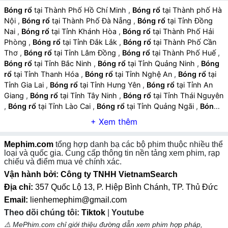
Âm nhạc và hiệu ứng tăng cảm xúc:
Nhạc nền sôi
Bóng rổ
tại Thành Phố Hồ Chí Minh
,
Bóng rổ
tại Thành phố Hà
Nội
,
Bóng rổ
tại Thành Phố Đà Nẵng
,
Bóng rổ
tại Tỉnh Đồng
động, tiếng hò reo khán giả và hiệu ứng âm thanh giúp
Nai
,
Bóng rổ
tại Tỉnh Khánh Hòa
,
Bóng rổ
tại Thành Phố Hải
tăng trải nghiệm hồi hộp và kịch tính.
Phòng
,
Bóng rổ
tại Tỉnh Đắk Lắk
,
Bóng rổ
tại Thành Phố Cần
Thơ
,
Bóng rổ
tại Tỉnh Lâm Đồng
,
Bóng rổ
tại Thành Phố Huế
,
Bóng rổ
tại Tỉnh Bắc Ninh
,
Bóng rổ
tại Tỉnh Quảng Ninh
,
Bóng
rổ
tại Tỉnh Thanh Hóa
,
Bóng rổ
tại Tỉnh Nghệ An
,
Bóng rổ
tại
Tỉnh Gia Lai
,
Bóng rổ
tại Tỉnh Hưng Yên
,
Bóng rổ
tại Tỉnh An
Giang
,
Bóng rổ
tại Tỉnh Tây Ninh
,
Bóng rổ
tại Tỉnh Thái Nguyên
,
Bóng rổ
tại Tỉnh Lào Cai
,
Bóng rổ
tại Tỉnh Quảng Ngãi
,
Bóng
rổ
tại Tỉnh Cà Mau
,
Bóng rổ
tại Tỉnh Vĩnh Long
,
Bóng rổ
tại
Tỉnh Ninh Bình
,
Bóng rổ
tại Tỉnh Phú Thọ
,
Bóng rổ
tại Tỉnh Hà
Tĩnh
,
Bóng rổ
tại Tỉnh Đồng Tháp
,
Bóng rổ
tại Tỉnh Quảng Trị
,
Mephim.com
tổng hợp danh bạ các bộ phim thuộc nhiều thể
Bóng rổ
tại Tỉnh Sơn La
,
Bóng rổ
tại Tỉnh Tuyên Quang
,
Bóng
loại và quốc gia. Cung cấp thông tin nền tảng xem phim, rạp
rổ
tại Tỉnh Điện Biên
,
Bóng rổ
tại Tỉnh Lai Châu
,
Bóng rổ
tại
chiếu và điểm mua vé chính xác.
Tỉnh Lạng Sơn
,
Bóng rổ
tại Tỉnh Cao Bằng
,
Vận hành bởi: Công ty TNHH VietnamSearch
Địa chỉ:
357 Quốc Lộ 13, P. Hiệp Bình Chánh, TP. Thủ Đức
Email:
lienhemephim@gmail.com
2. Các Tiêu Chí Đánh Giá Phim Về Bóng Rổ
Theo dõi chúng tôi:
Tiktok
|
Youtube
⚠️ MePhim.com chỉ giới thiệu đường dẫn xem phim hợp pháp,