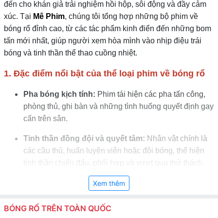
đến cho khán giả trải nghiệm hồi hộp, sôi động và đầy cảm
xúc. Tại
Mê Phim
, chúng tôi tổng hợp những bộ phim về
bóng rổ đỉnh cao, từ các tác phẩm kinh điển đến những bom
tấn mới nhất, giúp người xem hòa mình vào nhịp điệu trái
bóng và tinh thần thể thao cuồng nhiệt.
1. Đặc điểm nổi bật của thể loại phim về bóng rổ
Pha bóng kịch tính:
Phim tái hiện các pha tấn công,
phòng thủ, ghi bàn và những tình huống quyết định gay
cấn trên sân.
Tinh thần đồng đội và quyết tâm:
Nhân vật chính là
các cầu thủ, huấn luyện viên hoặc đội bóng, thể hiện
tinh thần chiến đấu, phối hợp và vượt qua thử thách.
Bối cảnh sống động:
Sân vận động, phòng thay đồ,
Xem thêm
khán đài và các buổi tập luyện được tái hiện sinh động
và chân thực.
BÓNG RỔ TRÊN TOÀN QUỐC