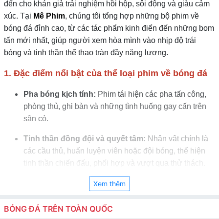
đến cho khán giả trải nghiệm hồi hộp, sôi động và giàu cảm
xúc. Tại
Mê Phim
, chúng tôi tổng hợp những bộ phim về
bóng đá đỉnh cao, từ các tác phẩm kinh điển đến những bom
tấn mới nhất, giúp người xem hòa mình vào nhịp độ trái
bóng và tinh thần thể thao tràn đầy năng lượng.
1. Đặc điểm nổi bật của thể loại phim về bóng đá
Pha bóng kịch tính:
Phim tái hiện các pha tấn công,
phòng thủ, ghi bàn và những tình huống gay cấn trên
sân cỏ.
Tinh thần đồng đội và quyết tâm:
Nhân vật chính là
các cầu thủ, huấn luyện viên hoặc đội bóng, thể hiện
tinh thần chiến đấu, phối hợp và vượt qua thử thách.
Bối cảnh sống động:
Sân vận động, khán đài, phòng
Xem thêm
thay đồ và các buổi tập luyện được tái hiện chân thực.
BÓNG ĐÁ TRÊN TOÀN QUỐC
Âm nhạc và hiệu ứng tăng cảm xúc:
Nhạc nền sôi