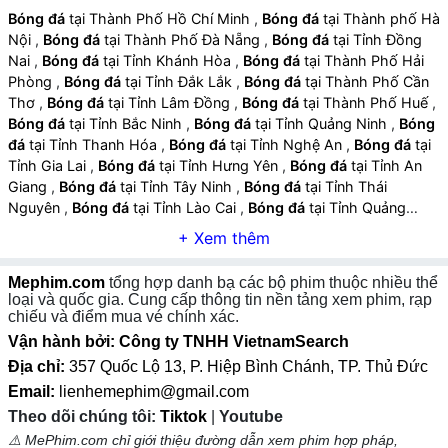
động, tiếng hò reo khán giả và hiệu ứng hình ảnh giúp
Bóng đá
tại Thành Phố Hồ Chí Minh
,
Bóng đá
tại Thành phố Hà
Nội
,
Bóng đá
tại Thành Phố Đà Nẵng
,
Bóng đá
tại Tỉnh Đồng
tăng trải nghiệm hồi hộp và mãn nhãn.
Nai
,
Bóng đá
tại Tỉnh Khánh Hòa
,
Bóng đá
tại Thành Phố Hải
Phòng
,
Bóng đá
tại Tỉnh Đắk Lắk
,
Bóng đá
tại Thành Phố Cần
Thơ
,
Bóng đá
tại Tỉnh Lâm Đồng
,
Bóng đá
tại Thành Phố Huế
,
Bóng đá
tại Tỉnh Bắc Ninh
,
Bóng đá
tại Tỉnh Quảng Ninh
,
Bóng
đá
tại Tỉnh Thanh Hóa
,
Bóng đá
tại Tỉnh Nghệ An
,
Bóng đá
tại
Tỉnh Gia Lai
,
Bóng đá
tại Tỉnh Hưng Yên
,
Bóng đá
tại Tỉnh An
Giang
,
Bóng đá
tại Tỉnh Tây Ninh
,
Bóng đá
tại Tỉnh Thái
Nguyên
,
Bóng đá
tại Tỉnh Lào Cai
,
Bóng đá
tại Tỉnh Quảng
Ngãi
,
Bóng đá
tại Tỉnh Cà Mau
,
Bóng đá
tại Tỉnh Vĩnh Long
,
Bóng đá
tại Tỉnh Ninh Bình
,
Bóng đá
tại Tỉnh Phú Thọ
,
Bóng đá
tại Tỉnh Hà Tĩnh
,
Bóng đá
tại Tỉnh Đồng Tháp
,
Bóng đá
tại Tỉnh
Mephim.com
tổng hợp danh bạ các bộ phim thuộc nhiều thể
Quảng Trị
,
Bóng đá
tại Tỉnh Sơn La
,
Bóng đá
tại Tỉnh Tuyên
loại và quốc gia. Cung cấp thông tin nền tảng xem phim, rạp
Quang
,
Bóng đá
tại Tỉnh Điện Biên
,
Bóng đá
tại Tỉnh Lai Châu
,
chiếu và điểm mua vé chính xác.
Bóng đá
tại Tỉnh Lạng Sơn
,
Bóng đá
tại Tỉnh Cao Bằng
,
Vận hành bởi: Công ty TNHH VietnamSearch
Địa chỉ:
357 Quốc Lộ 13, P. Hiệp Bình Chánh, TP. Thủ Đức
2. Các Tiêu Chí Đánh Giá Phim Về Bóng Đá
Email:
lienhemephim@gmail.com
Theo dõi chúng tôi:
Tiktok
|
Youtube
Cốt truyện và mạch phim:
Một bộ phim hay cần có cốt
⚠️ MePhim.com chỉ giới thiệu đường dẫn xem phim hợp pháp,