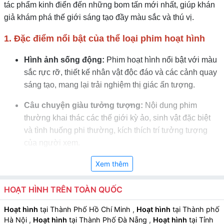
tác phẩm kinh điển đến những bom tấn mới nhất, giúp khán
giả khám phá thế giới sáng tạo đầy màu sắc và thú vị.
1. Đặc điểm nổi bật của thể loại phim hoạt hình
Hình ảnh sống động:
Phim hoạt hình nổi bật với màu
sắc rực rỡ, thiết kế nhân vật độc đáo và các cảnh quay
sáng tạo, mang lại trải nghiệm thị giác ấn tượng.
Câu chuyện giàu tưởng tượng:
Nội dung phim
thường khai thác các thế giới kỳ ảo, sinh vật đặc biệt
và tình huống phi thường, kích thích trí tưởng tượng
của người xem.
Nhân vật đáng yêu và đa dạng:
Nhân vật trong phim
Xem thêm
hoạt hình thường dễ thương, thú vị hoặc hài hước,
giúp người xem dễ đồng cảm và nhớ lâu.
HOẠT HÌNH TRÊN TOÀN QUỐC
Âm nhạc và hiệu ứng âm thanh:
Nhạc nền và hiệu
Hoạt hình
tại Thành Phố Hồ Chí Minh
,
Hoạt hình
tại Thành phố
Hà Nội
,
Hoạt hình
tại Thành Phố Đà Nẵng
,
Hoạt hình
tại Tỉnh
ứng âm thanh được sử dụng tinh tế để tăng sự hấp