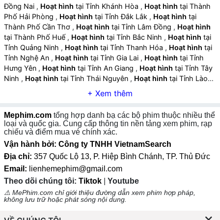
Đồng Nai
,
Hoạt hình
tại Tỉnh Khánh Hòa
,
Hoạt hình
tại Thành
dẫn, nhấn mạnh cảm xúc và tạo không gian vui nhộn
Phố Hải Phòng
,
Hoạt hình
tại Tỉnh Đắk Lắk
,
Hoạt hình
tại
hoặc ly kỳ.
Thành Phố Cần Thơ
,
Hoạt hình
tại Tỉnh Lâm Đồng
,
Hoạt hình
tại Thành Phố Huế
,
Hoạt hình
tại Tỉnh Bắc Ninh
,
Hoạt hình
tại
Tỉnh Quảng Ninh
,
Hoạt hình
tại Tỉnh Thanh Hóa
,
Hoạt hình
tại
Tỉnh Nghệ An
,
Hoạt hình
tại Tỉnh Gia Lai
,
Hoạt hình
tại Tỉnh
Hưng Yên
,
Hoạt hình
tại Tỉnh An Giang
,
Hoạt hình
tại Tỉnh Tây
Ninh
,
Hoạt hình
tại Tỉnh Thái Nguyên
,
Hoạt hình
tại Tỉnh Lào
Cai
,
Hoạt hình
tại Tỉnh Quảng Ngãi
,
Hoạt hình
tại Tỉnh Cà Mau
,
Hoạt hình
tại Tỉnh Vĩnh Long
,
Hoạt hình
tại Tỉnh Ninh Bình
,
Hoạt hình
tại Tỉnh Phú Thọ
,
Hoạt hình
tại Tỉnh Hà Tĩnh
,
Hoạt
Mephim.com
tổng hợp danh bạ các bộ phim thuộc nhiều thể
hình
tại Tỉnh Đồng Tháp
,
Hoạt hình
tại Tỉnh Quảng Trị
,
Hoạt
loại và quốc gia. Cung cấp thông tin nền tảng xem phim, rạp
hình
tại Tỉnh Sơn La
,
Hoạt hình
tại Tỉnh Tuyên Quang
,
Hoạt
chiếu và điểm mua vé chính xác.
hình
tại Tỉnh Điện Biên
,
Hoạt hình
tại Tỉnh Lai Châu
,
Hoạt hình
Vận hành bởi: Công ty TNHH VietnamSearch
tại Tỉnh Lạng Sơn
,
Hoạt hình
tại Tỉnh Cao Bằng
,
Địa chỉ:
357 Quốc Lộ 13, P. Hiệp Bình Chánh, TP. Thủ Đức
Email:
lienhemephim@gmail.com
Theo dõi chúng tôi:
Tiktok
|
Youtube
2. Các Tiêu Chí Đánh Giá Phim Hoạt Hình
⚠️ MePhim.com chỉ giới thiệu đường dẫn xem phim hợp pháp,
không lưu trữ hoặc phát sóng nội dung.
Kịch bản và mạch phim:
Một bộ phim hoạt hình hay