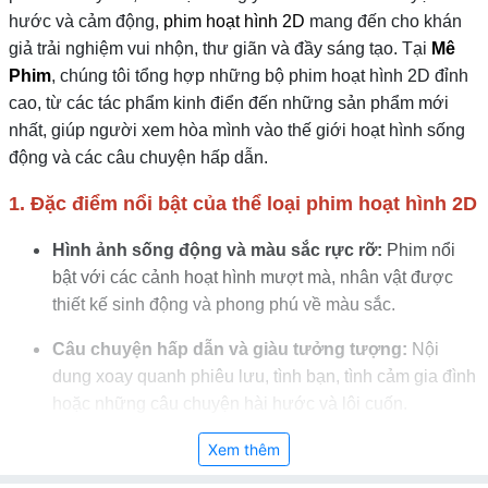
hước và cảm động,
phim hoạt hình 2D
mang đến cho khán
giả trải nghiệm vui nhộn, thư giãn và đầy sáng tạo. Tại
Mê
Phim
, chúng tôi tổng hợp những bộ phim hoạt hình 2D đỉnh
cao, từ các tác phẩm kinh điển đến những sản phẩm mới
nhất, giúp người xem hòa mình vào thế giới hoạt hình sống
động và các câu chuyện hấp dẫn.
1. Đặc điểm nổi bật của thể loại phim hoạt hình 2D
Hình ảnh sống động và màu sắc rực rỡ:
Phim nổi
bật với các cảnh hoạt hình mượt mà, nhân vật được
thiết kế sinh động và phong phú về màu sắc.
Câu chuyện hấp dẫn và giàu tưởng tượng:
Nội
dung xoay quanh phiêu lưu, tình bạn, tình cảm gia đình
hoặc những câu chuyện hài hước và lôi cuốn.
Nhân vật đa dạng và đáng yêu:
Nhân vật chính có
Xem thêm
thiết kế dễ thương, đáng nhớ và phù hợp với nhiều lứa