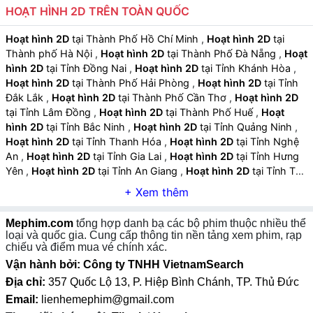
tuổi.
HOẠT HÌNH 2D TRÊN TOÀN QUỐC
Âm nhạc và hiệu ứng hỗ trợ:
Nhạc nền vui nhộn, âm
Hoạt hình 2D
tại Thành Phố Hồ Chí Minh
,
Hoạt hình 2D
tại
Thành phố Hà Nội
,
Hoạt hình 2D
tại Thành Phố Đà Nẵng
,
Hoạt
thanh sinh động và hiệu ứng minh họa tăng tính hấp
hình 2D
tại Tỉnh Đồng Nai
,
Hoạt hình 2D
tại Tỉnh Khánh Hòa
,
dẫn và giải trí.
Hoạt hình 2D
tại Thành Phố Hải Phòng
,
Hoạt hình 2D
tại Tỉnh
Đắk Lắk
,
Hoạt hình 2D
tại Thành Phố Cần Thơ
,
Hoạt hình 2D
tại Tỉnh Lâm Đồng
,
Hoạt hình 2D
tại Thành Phố Huế
,
Hoạt
hình 2D
tại Tỉnh Bắc Ninh
,
Hoạt hình 2D
tại Tỉnh Quảng Ninh
,
Hoạt hình 2D
tại Tỉnh Thanh Hóa
,
Hoạt hình 2D
tại Tỉnh Nghệ
An
,
Hoạt hình 2D
tại Tỉnh Gia Lai
,
Hoạt hình 2D
tại Tỉnh Hưng
Yên
,
Hoạt hình 2D
tại Tỉnh An Giang
,
Hoạt hình 2D
tại Tỉnh Tây
Ninh
,
Hoạt hình 2D
tại Tỉnh Thái Nguyên
,
Hoạt hình 2D
tại Tỉnh
Lào Cai
,
Hoạt hình 2D
tại Tỉnh Quảng Ngãi
,
Hoạt hình 2D
tại
Tỉnh Cà Mau
,
Hoạt hình 2D
tại Tỉnh Vĩnh Long
,
Hoạt hình 2D
Mephim.com
tổng hợp danh bạ các bộ phim thuộc nhiều thể
tại Tỉnh Ninh Bình
,
Hoạt hình 2D
tại Tỉnh Phú Thọ
,
Hoạt hình
loại và quốc gia. Cung cấp thông tin nền tảng xem phim, rạp
2D
tại Tỉnh Hà Tĩnh
,
Hoạt hình 2D
tại Tỉnh Đồng Tháp
,
Hoạt
chiếu và điểm mua vé chính xác.
hình 2D
tại Tỉnh Quảng Trị
,
Hoạt hình 2D
tại Tỉnh Sơn La
,
Hoạt
Vận hành bởi: Công ty TNHH VietnamSearch
hình 2D
tại Tỉnh Tuyên Quang
,
Hoạt hình 2D
tại Tỉnh Điện Biên
,
Địa chỉ:
357 Quốc Lộ 13, P. Hiệp Bình Chánh, TP. Thủ Đức
Hoạt hình 2D
tại Tỉnh Lai Châu
,
Hoạt hình 2D
tại Tỉnh Lạng Sơn
Email:
lienhemephim@gmail.com
,
Hoạt hình 2D
tại Tỉnh Cao Bằng
,