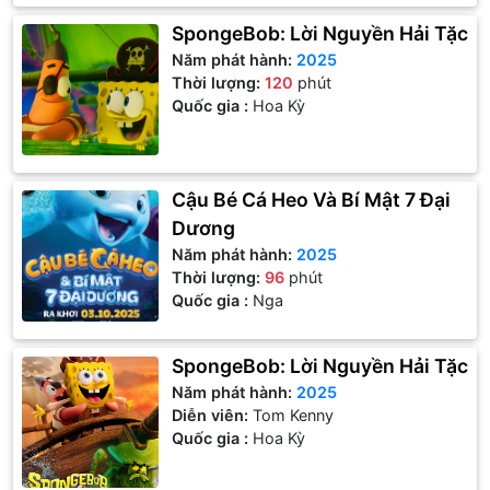
SpongeBob: Lời Nguyền Hải Tặc
Năm phát hành:
2025
Thời lượng:
120
phút
Quốc gia :
Hoa Kỳ
Cậu Bé Cá Heo Và Bí Mật 7 Đại
Dương
Năm phát hành:
2025
Thời lượng:
96
phút
Quốc gia :
Nga
SpongeBob: Lời Nguyền Hải Tặc
Năm phát hành:
2025
Diễn viên:
Tom Kenny
Quốc gia :
Hoa Kỳ