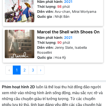
Năm phát hành:
2021
Thời lượng:
98
phút
Diễn viên:
Avu-chan, Mirai Moriyama
Quốc gia :
Nhật Bản
Marcel the Shell with Shoes On
Năm phát hành:
2021
Thời lượng:
90
phút
Diễn viên:
Jenny Slate, Isabella
Rossellini
Quốc gia :
Hoa Kỳ
‹
1
2
3
›
Phim hoạt hình 2D
luôn là thể loại thu hút đông đảo người
xem nhờ vào những hình ảnh sống động, màu sắc rực rỡ và
những câu chuyện giàu trí tưởng tượng. Từ các chuyến
phiêu lưu kỳ thú, tình bạn đáng yêu đến các câu chuyện hài