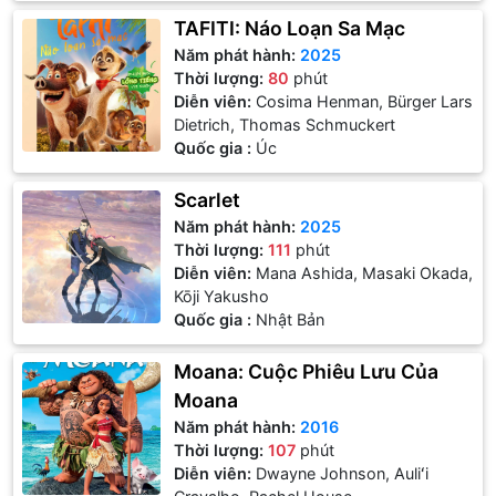
TAFITI: Náo Loạn Sa Mạc
Năm phát hành:
2025
Thời lượng:
80
phút
Diễn viên:
Cosima Henman, Bürger Lars
Dietrich, Thomas Schmuckert
Quốc gia :
Úc
Scarlet
Năm phát hành:
2025
Thời lượng:
111
phút
Diễn viên:
Mana Ashida, Masaki Okada,
Kōji Yakusho
Quốc gia :
Nhật Bản
Moana: Cuộc Phiêu Lưu Của
Moana
Năm phát hành:
2016
Thời lượng:
107
phút
Diễn viên:
Dwayne Johnson, Auliʻi