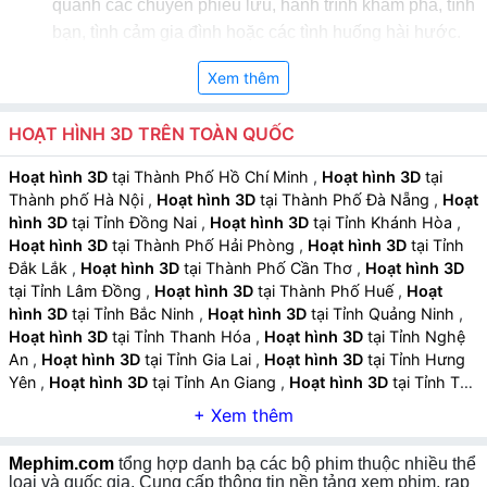
quanh các chuyến phiêu lưu, hành trình khám phá, tình
bạn, tình cảm gia đình hoặc các tình huống hài hước.
Nhân vật đa dạng và sinh động:
Nhân vật chính
Xem thêm
được xây dựng với thiết kế tinh tế, biểu cảm phong phú
và đa dạng về hình dáng, phù hợp với nhiều lứa tuổi.
HOẠT HÌNH 3D TRÊN TOÀN QUỐC
Âm nhạc và hiệu ứng hỗ trợ:
Nhạc nền sống động,
Hoạt hình 3D
tại Thành Phố Hồ Chí Minh
,
Hoạt hình 3D
tại
Thành phố Hà Nội
,
Hoạt hình 3D
tại Thành Phố Đà Nẵng
,
Hoạt
hiệu ứng âm thanh tinh tế giúp tăng tính hấp dẫn và tạo
hình 3D
tại Tỉnh Đồng Nai
,
Hoạt hình 3D
tại Tỉnh Khánh Hòa
,
trải nghiệm hoàn chỉnh.
Hoạt hình 3D
tại Thành Phố Hải Phòng
,
Hoạt hình 3D
tại Tỉnh
Đắk Lắk
,
Hoạt hình 3D
tại Thành Phố Cần Thơ
,
Hoạt hình 3D
tại Tỉnh Lâm Đồng
,
Hoạt hình 3D
tại Thành Phố Huế
,
Hoạt
hình 3D
tại Tỉnh Bắc Ninh
,
Hoạt hình 3D
tại Tỉnh Quảng Ninh
,
Hoạt hình 3D
tại Tỉnh Thanh Hóa
,
Hoạt hình 3D
tại Tỉnh Nghệ
An
,
Hoạt hình 3D
tại Tỉnh Gia Lai
,
Hoạt hình 3D
tại Tỉnh Hưng
Yên
,
Hoạt hình 3D
tại Tỉnh An Giang
,
Hoạt hình 3D
tại Tỉnh Tây
Ninh
,
Hoạt hình 3D
tại Tỉnh Thái Nguyên
,
Hoạt hình 3D
tại Tỉnh
Lào Cai
,
Hoạt hình 3D
tại Tỉnh Quảng Ngãi
,
Hoạt hình 3D
tại
Tỉnh Cà Mau
,
Hoạt hình 3D
tại Tỉnh Vĩnh Long
,
Hoạt hình 3D
Mephim.com
tổng hợp danh bạ các bộ phim thuộc nhiều thể
tại Tỉnh Ninh Bình
,
Hoạt hình 3D
tại Tỉnh Phú Thọ
,
Hoạt hình
loại và quốc gia. Cung cấp thông tin nền tảng xem phim, rạp