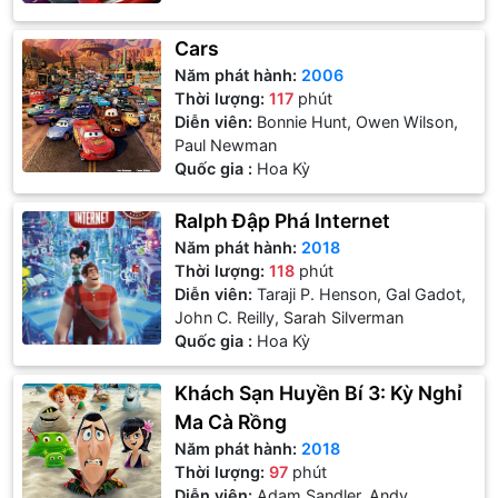
Cars
Năm phát hành:
2006
Thời lượng:
117
phút
Diễn viên:
Bonnie Hunt, Owen Wilson,
Paul Newman
Quốc gia :
Hoa Kỳ
Ralph Đập Phá Internet
Năm phát hành:
2018
Thời lượng:
118
phút
Diễn viên:
Taraji P. Henson, Gal Gadot,
John C. Reilly, Sarah Silverman
Quốc gia :
Hoa Kỳ
Khách Sạn Huyền Bí 3: Kỳ Nghỉ
Ma Cà Rồng
Năm phát hành:
2018
Thời lượng:
97
phút
Diễn viên:
Adam Sandler, Andy