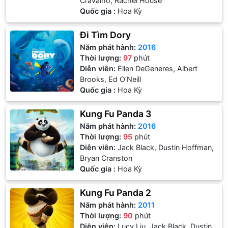
Cravalho, Rachel House
Quốc gia :
Hoa Kỳ
Đi Tìm Dory
Năm phát hành:
2016
Thời lượng:
97
phút
Diễn viên:
Ellen DeGeneres, Albert
Brooks, Ed O’Neill
Quốc gia :
Hoa Kỳ
Kung Fu Panda 3
Năm phát hành:
2016
Thời lượng:
95
phút
Diễn viên:
Jack Black, Dustin Hoffman,
Bryan Cranston
Quốc gia :
Hoa Kỳ
Kung Fu Panda 2
Năm phát hành:
2011
Thời lượng:
90
phút
Diễn viên:
Lucy Liu, Jack Black, Dustin