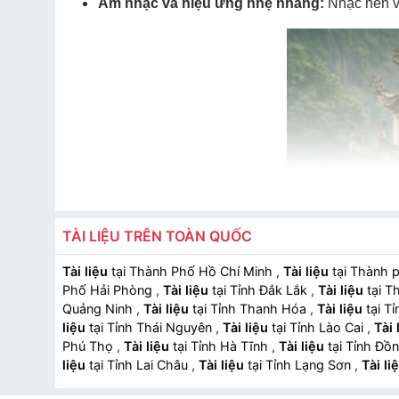
Âm nhạc và hiệu ứng nhẹ nhàng:
Nhạc nền và
TÀI LIỆU TRÊN TOÀN QUỐC
Tài liệu
tại Thành Phố Hồ Chí Minh
,
Tài liệu
tại Thành 
Phố Hải Phòng
,
Tài liệu
tại Tỉnh Đắk Lắk
,
Tài liệu
tại T
Quảng Ninh
,
Tài liệu
tại Tỉnh Thanh Hóa
,
Tài liệu
tại T
liệu
tại Tỉnh Thái Nguyên
,
Tài liệu
tại Tỉnh Lào Cai
,
Tài 
Phú Thọ
,
Tài liệu
tại Tỉnh Hà Tĩnh
,
Tài liệu
tại Tỉnh Đồ
liệu
tại Tỉnh Lai Châu
,
Tài liệu
tại Tỉnh Lạng Sơn
,
Tài li