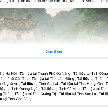
 hiệu ứng âm thanh hỗ trợ tạo cảm xúc, tăng sức sống cho câu
Xem thêm
phố Hà Nội
,
Tài liệu
tại Thành Phố Đà Nẵng
,
Tài liệu
tại Tỉnh Đồn
hành Phố Cần Thơ
,
Tài liệu
tại Tỉnh Lâm Đồng
,
Tài liệu
tại Thành
ỉnh Nghệ An
,
Tài liệu
tại Tỉnh Gia Lai
,
Tài liệu
tại Tỉnh Hưng Yên
,
T
liệu
tại Tỉnh Quảng Ngãi
,
Tài liệu
tại Tỉnh Cà Mau
,
Tài liệu
tại Tỉn
ng Tháp
,
Tài liệu
tại Tỉnh Quảng Trị
,
Tài liệu
tại Tỉnh Sơn La
,
Tài l
ệu
tại Tỉnh Cao Bằng
,