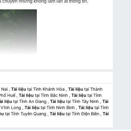
 chuyện nhưng không làm lấn át thông tin.
g Nai
,
Tài liệu
tại Tỉnh Khánh Hòa
,
Tài liệu
tại Thành
 Phố Huế
,
Tài liệu
tại Tỉnh Bắc Ninh
,
Tài liệu
tại Tỉnh
ài liệu
tại Tỉnh An Giang
,
Tài liệu
tại Tỉnh Tây Ninh
,
Tài
h Vĩnh Long
,
Tài liệu
tại Tỉnh Ninh Bình
,
Tài liệu
tại Tỉnh
iệu
tại Tỉnh Tuyên Quang
,
Tài liệu
tại Tỉnh Điện Biên
,
Tài