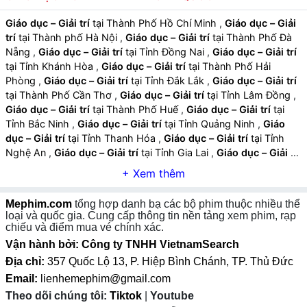
Giáo dục – Giải trí
tại Thành Phố Hồ Chí Minh
,
Giáo dục – Giải
Âm nhạc và hiệu ứng hỗ trợ:
Nhạc nền vui nhộn, âm
trí
tại Thành phố Hà Nội
,
Giáo dục – Giải trí
tại Thành Phố Đà
thanh minh họa và hiệu ứng đồ họa giúp tăng trải
Nẵng
,
Giáo dục – Giải trí
tại Tỉnh Đồng Nai
,
Giáo dục – Giải trí
nghiệm học tập và giải trí.
tại Tỉnh Khánh Hòa
,
Giáo dục – Giải trí
tại Thành Phố Hải
Phòng
,
Giáo dục – Giải trí
tại Tỉnh Đắk Lắk
,
Giáo dục – Giải trí
tại Thành Phố Cần Thơ
,
Giáo dục – Giải trí
tại Tỉnh Lâm Đồng
,
Giáo dục – Giải trí
tại Thành Phố Huế
,
Giáo dục – Giải trí
tại
Tỉnh Bắc Ninh
,
Giáo dục – Giải trí
tại Tỉnh Quảng Ninh
,
Giáo
dục – Giải trí
tại Tỉnh Thanh Hóa
,
Giáo dục – Giải trí
tại Tỉnh
Nghệ An
,
Giáo dục – Giải trí
tại Tỉnh Gia Lai
,
Giáo dục – Giải trí
tại Tỉnh Hưng Yên
,
Giáo dục – Giải trí
tại Tỉnh An Giang
,
Giáo
dục – Giải trí
tại Tỉnh Tây Ninh
,
Giáo dục – Giải trí
tại Tỉnh Thái
Nguyên
,
Giáo dục – Giải trí
tại Tỉnh Lào Cai
,
Giáo dục – Giải trí
Mephim.com
tổng hợp danh bạ các bộ phim thuộc nhiều thể
tại Tỉnh Quảng Ngãi
,
Giáo dục – Giải trí
tại Tỉnh Cà Mau
,
Giáo
loại và quốc gia. Cung cấp thông tin nền tảng xem phim, rạp
dục – Giải trí
tại Tỉnh Vĩnh Long
,
Giáo dục – Giải trí
tại Tỉnh
chiếu và điểm mua vé chính xác.
Ninh Bình
,
Giáo dục – Giải trí
tại Tỉnh Phú Thọ
,
Giáo dục – Giải
Vận hành bởi: Công ty TNHH VietnamSearch
trí
tại Tỉnh Hà Tĩnh
,
Giáo dục – Giải trí
tại Tỉnh Đồng Tháp
,
Địa chỉ:
357 Quốc Lộ 13, P. Hiệp Bình Chánh, TP. Thủ Đức
Giáo dục – Giải trí
tại Tỉnh Quảng Trị
,
Giáo dục – Giải trí
tại Tỉnh
Email:
lienhemephim@gmail.com
Sơn La
,
Giáo dục – Giải trí
tại Tỉnh Tuyên Quang
,
Giáo dục –
2. Các Tiêu Chí Đánh Giá Phim Giáo Dục – Giải Trí
Theo dõi chúng tôi:
Tiktok
|
Youtube
Giải trí
tại Tỉnh Điện Biên
,
Giáo dục – Giải trí
tại Tỉnh Lai Châu
,