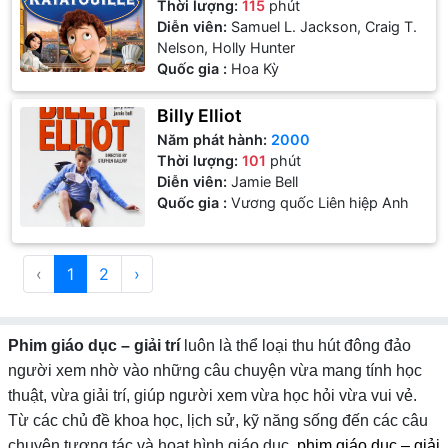
Thời lượng:
115
phút
Diễn viên:
Samuel L. Jackson, Craig T.
Nelson, Holly Hunter
Quốc gia :
Hoa Kỳ
Billy Elliot
Năm phát hành:
2000
Thời lượng:
101
phút
Diễn viên:
Jamie Bell
Quốc gia :
Vương quốc Liên hiệp Anh
‹
1
2
›
Phim giáo dục – giải trí
luôn là thể loại thu hút đông đảo
người xem nhờ vào những câu chuyện vừa mang tính học
thuật, vừa giải trí, giúp người xem vừa học hỏi vừa vui vẻ.
Từ các chủ đề khoa học, lịch sử, kỹ năng sống đến các câu
chuyện tương tác và hoạt hình giáo dục,
phim giáo dục – giải