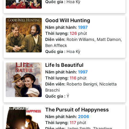
Quốc gia :
Hoa Kỳ
Good Will Hunting
Năm phát hành:
1997
Thời lượng:
126
phút
Diễn viên:
Robin Williams, Matt Damon,
Ben Affleck
Quốc gia :
Hoa Kỳ
Life Is Beautiful
Năm phát hành:
1997
Thời lượng:
116
phút
Diễn viên:
Roberto Benigni, Nicoletta
Braschi
Quốc gia :
Ý
The Pursuit of Happyness
Năm phát hành:
2006
Thời lượng:
117
phút
Diễn viên:
Jaden Smith, Thandiwe