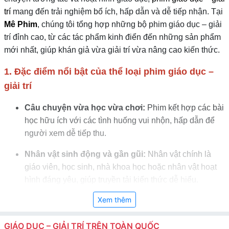
trí
mang đến trải nghiệm bổ ích, hấp dẫn và dễ tiếp nhận. Tại
Mê Phim
, chúng tôi tổng hợp những bộ phim giáo dục – giải
trí đỉnh cao, từ các tác phẩm kinh điển đến những sản phẩm
mới nhất, giúp khán giả vừa giải trí vừa nâng cao kiến thức.
1. Đặc điểm nổi bật của thể loại phim giáo dục –
giải trí
Câu chuyện vừa học vừa chơi:
Phim kết hợp các bài
học hữu ích với các tình huống vui nhộn, hấp dẫn để
người xem dễ tiếp thu.
Nhân vật sinh động và gần gũi:
Nhân vật chính là
giáo viên, học sinh, nhà khoa học hoặc nhân vật hoạt
hình đáng yêu, giúp truyền tải kiến thức dễ hiểu.
Xem thêm
Hình ảnh sống động:
Sử dụng màu sắc tươi sáng,
hoạt hình hoặc cảnh quay trực quan để minh họa các
GIÁO DỤC – GIẢI TRÍ TRÊN TOÀN QUỐC
kiến thức hoặc bài học.