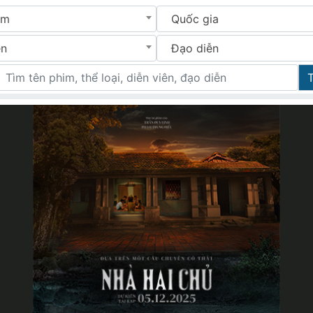
im
Quốc gia
ên
Đạo diễn