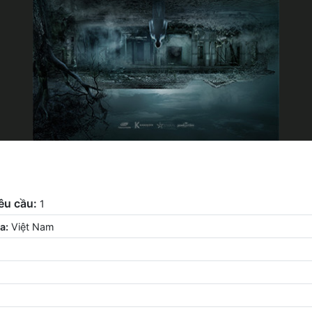
êu cầu:
1
a:
Việt Nam