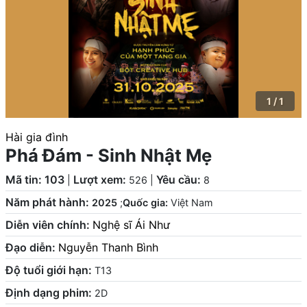
1 / 1
Hài gia đình
Phá Đám - Sinh Nhật Mẹ
Mã tin: 103
Lượt xem:
Yêu cầu:
|
526
|
8
Năm phát hành:
2025
;
Quốc gia:
Việt Nam
Diễn viên chính:
Nghệ sĩ Ái Như
Đạo diễn:
Nguyễn Thanh Bình
Độ tuổi giới hạn:
T13
Định dạng phim:
2D