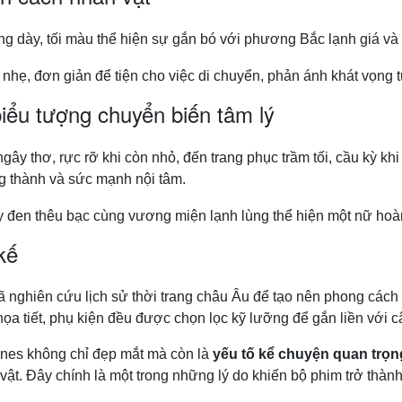
ng dày, tối màu thể hiện sự gắn bó với phương Bắc lạnh giá và t
nhẹ, đơn giản để tiện cho việc di chuyển, phản ánh khát vọng t
iểu tượng chuyển biến tâm lý
ngây thơ, rực rỡ khi còn nhỏ, đến trang phục trầm tối, cầu kỳ k
g thành và sức mạnh nội tâm.
y đen thêu bạc cùng vương miện lạnh lùng thể hiện một nữ hoà
kế
đã nghiên cứu lịch sử thời trang châu Âu để tạo nên phong các
họa tiết, phụ kiện đều được chọn lọc kỹ lưỡng để gắn liền với 
nes không chỉ đẹp mắt mà còn là
yếu tố kể chuyện quan trọn
vật. Đây chính là một trong những lý do khiến bộ phim trở thàn