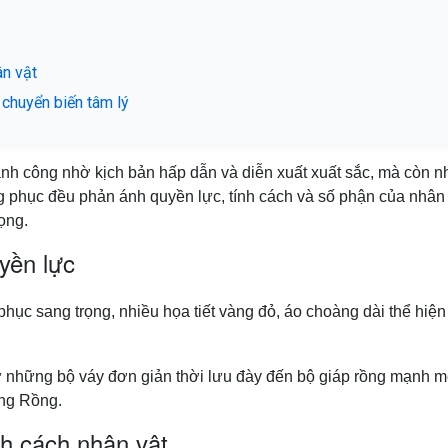
ân vật
chuyển biến tâm lý
h công nhờ kịch bản hấp dẫn và diễn xuất xuất sắc, mà còn nhờ
ng phục đều phản ánh quyền lực, tính cách và số phận của nhân v
ọng.
yền lực
 phục sang trọng, nhiều họa tiết vàng đỏ, áo choàng dài thể hiện
ừ những bộ váy đơn giản thời lưu đày đến bộ giáp rồng mạnh m
àng Rồng.
nh cách nhân vật