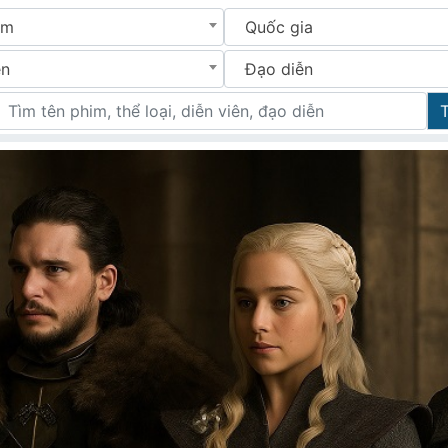
im
Quốc gia
ên
Đạo diễn