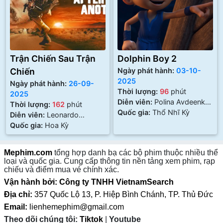
Trận Chiến Sau Trận
Dolphin Boy 2
Chiến
Ngày phát hành:
03-10-
2025
Ngày phát hành:
26-09-
Thời lượng:
96
phút
2025
Diễn viên:
Polina Avdeenko,
Thời lượng:
162
phút
Yuliya Rudina, Yuliya Zorkina
Quốc gia:
Thổ Nhĩ Kỳ
Diễn viên:
Leonardo
DiCaprio, Benicio Del Toro,
Quốc gia:
Hoa Kỳ
Sean Penn
Mephim.com
tổng hợp danh bạ các bộ phim thuộc nhiều thể
loại và quốc gia. Cung cấp thông tin nền tảng xem phim, rạp
chiếu và điểm mua vé chính xác.
Vận hành bởi: Công ty TNHH VietnamSearch
Địa chỉ:
357 Quốc Lộ 13, P. Hiệp Bình Chánh, TP. Thủ Đức
Email:
lienhemephim@gmail.com
Theo dõi chúng tôi:
Tiktok
|
Youtube