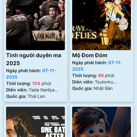
Tình người duyên ma
Mộ Đom Đóm
2025
Ngày phát hành:
07-11-
2025
Ngày phát hành:
07-11-
Thời lượng:
89
phút
2025
Diễn viên:
Tsutomu
Thời lượng:
104
phút
Tatsumi, Ayano Shiraishi
Quốc gia:
Nhật Bản
Diễn viên:
Yada Narilya
Gulmongkolpetch, Krist
Quốc gia:
Thái Lan
Perawat Sangpotirat