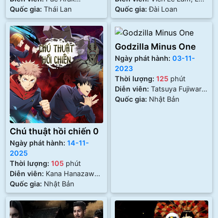
Amornsupasiri, Foei Patara
Quốc gia:
Thái Lan
Dĩ Hào
Quốc gia:
Đài Loan
Eksangkul, Kornnaphat
Sethratanapong
Godzilla Minus One
Ngày phát hành:
03-11-
2023
Thời lượng:
125
phút
Diễn viên:
Tatsuya Fujiwara,
Minami Hamabe, Yūki
Quốc gia:
Nhật Bản
Yamada
Chú thuật hồi chiến 0
Ngày phát hành:
14-11-
2025
Thời lượng:
105
phút
Diễn viên:
Kana Hanazawa,
Yuichi Nakamura, Kōki
Quốc gia:
Nhật Bản
Uchiyama