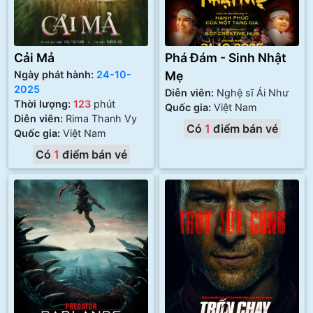
Cải Mả
Phá Đám - Sinh Nhật
Ngày phát hành:
24-10-
Mẹ
2025
Diễn viên:
Nghệ sĩ Ái Như
Thời lượng:
123
phút
Quốc gia:
Việt Nam
Diễn viên:
Rima Thanh Vy
Có
1
điểm bán vé
Quốc gia:
Việt Nam
Có
1
điểm bán vé