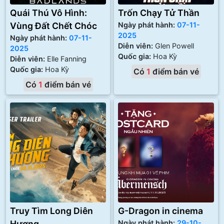
Quái Thú Vô Hình:
Trốn Chạy Tử Thần
Vùng Đất Chết Chóc
Ngày phát hành:
07-11-
2025
Ngày phát hành:
07-11-
Diễn viên:
Glen Powell
2025
Quốc gia:
Hoa Kỳ
Diễn viên:
Elle Fanning
Quốc gia:
Hoa Kỳ
Có
1
điểm bán vé
Có
1
điểm bán vé
Truy Tìm Long Diên
G-Dragon in cinema
Hương
Ngày phát hành:
29-10-